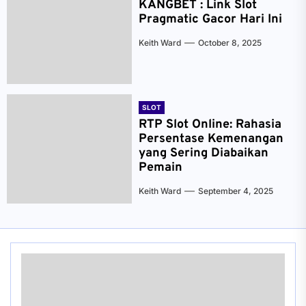
KANGBET : Link Slot
Pragmatic Gacor Hari Ini
Keith Ward
October 8, 2025
SLOT
RTP Slot Online: Rahasia
Persentase Kemenangan
yang Sering Diabaikan
Pemain
Keith Ward
September 4, 2025