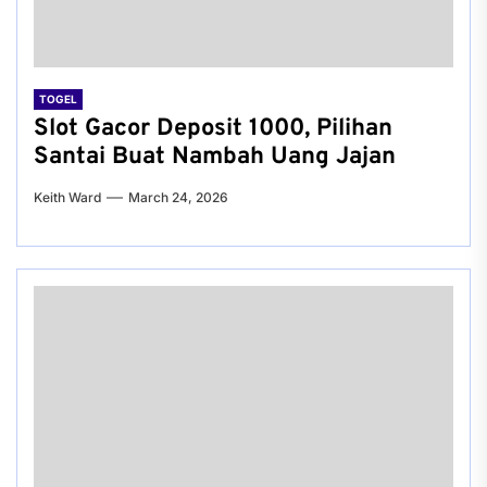
TOGEL
Slot Gacor Deposit 1000, Pilihan
Santai Buat Nambah Uang Jajan
Keith Ward
March 24, 2026