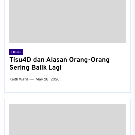
TOGEL
Tisu4D dan Alasan Orang-Orang
Sering Balik Lagi
Keith Ward
May 28, 2026