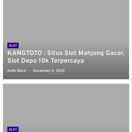
SLOT
KANGTOTO : Situs Slot Mahjong Gacor,
Slot Depo 10k Terpercaya
Keith Ward
November 8, 2025
SLOT