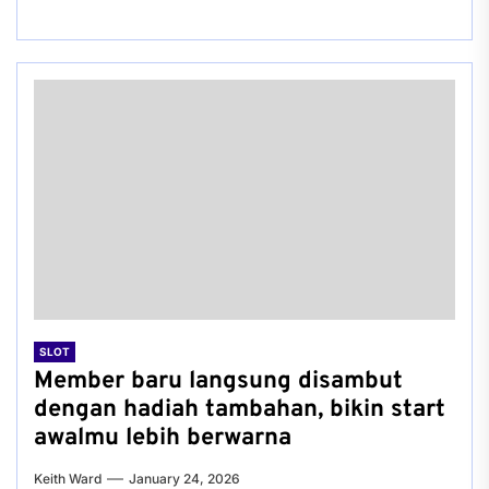
SLOT
Member baru langsung disambut
dengan hadiah tambahan, bikin start
awalmu lebih berwarna
Keith Ward
January 24, 2026