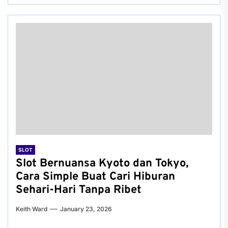
SLOT
Slot Bernuansa Kyoto dan Tokyo,
Cara Simple Buat Cari Hiburan
Sehari-Hari Tanpa Ribet
Keith Ward
January 23, 2026