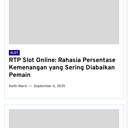
SLOT
RTP Slot Online: Rahasia Persentase
Kemenangan yang Sering Diabaikan
Pemain
Keith Ward
September 4, 2025