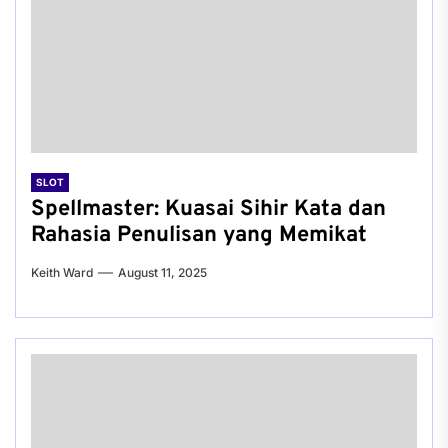
SLOT
Spellmaster: Kuasai Sihir Kata dan
Rahasia Penulisan yang Memikat
Keith Ward
August 11, 2025