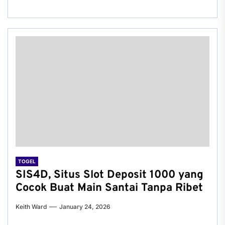
TOGEL
SIS4D, Situs Slot Deposit 1000 yang
Cocok Buat Main Santai Tanpa Ribet
Keith Ward
January 24, 2026