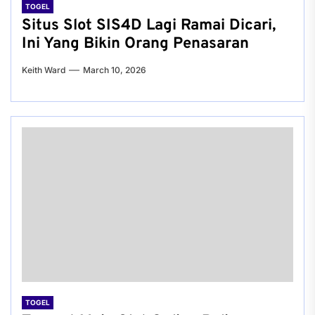
TOGEL
Situs Slot SIS4D Lagi Ramai Dicari,
Ini Yang Bikin Orang Penasaran
Keith Ward
March 10, 2026
TOGEL