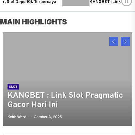
lot Depo 10k Terpercaya
KANGBET : Link Slot Pragmat
Keith Ward
October 8, 2025
MAIN HIGHLIGHTS
TOGEL
KANGJITU Toto Macau 4D
SLOT
SLOT
RTP Slot Online: Rahasia
Menangkan Hadiah Fantastis
Spellmaster: Kuasai Sihir Kata
SLOT
SLOT
KANGTOTO : Situs Slot Mahjong
KANGBET : Link Slot Pragmatic
Persentase Kemenangan yang
Dengan Keberuntungan Anda
dan Rahasia Penulisan yang
Gacor, Slot Depo 10k Terpercaya
Gacor Hari Ini
Sering Diabaikan Pemain
Hari Ini
Memikat
Keith Ward
Keith Ward
Keith Ward
Keith Ward
Keith Ward
November 8, 2025
October 8, 2025
September 4, 2025
August 18, 2025
August 11, 2025