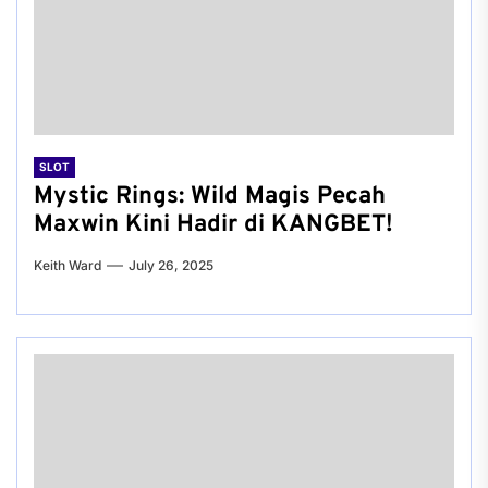
SLOT
Mystic Rings: Wild Magis Pecah
Maxwin Kini Hadir di KANGBET!
Keith Ward
July 26, 2025