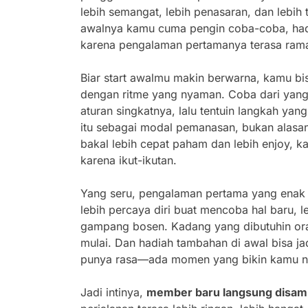
lebih semangat, lebih penasaran, dan lebih 
awalnya kamu cuma pengin coba-coba, hadi
karena pengalaman pertamanya terasa ram
Biar start awalmu makin berwarna, kamu bis
dengan ritme yang nyaman. Coba dari yang 
aturan singkatnya, lalu tentuin langkah ya
itu sebagai modal pemanasan, bukan alasan
bakal lebih cepat paham dan lebih enjoy, k
karena ikut-ikutan.
Yang seru, pengalaman pertama yang enak it
lebih percaya diri buat mencoba hal baru, 
gampang bosen. Kadang yang dibutuhin oran
mulai. Dan hadiah tambahan di awal bisa jad
punya rasa—ada momen yang bikin kamu nge
Jadi intinya,
member baru langsung disam