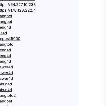
ttps://64.227.10.233
ttps://178.128.222.4
angbet
angbet
eng4d
is4d
eposit5000
angtoto
eng4d
eng4d
eng4d
awer4d
awer4d
awer4d
ahun4d
ahun4d
angtoto2
angbet