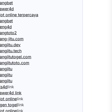
angbet
awer4d
lot online terpercaya
angbet
eng4d
angtoto2
ang-jitu.com
angjitu.dev
angjitu.tech
angjitutogel.com
angjitutoto.com
angjitu
angjitu
angjitu
is4d
link
awer4d link
lot online
link
gen togel
link
lot online
link