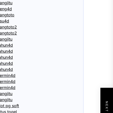
angjitu
eng4d
angtoto
isu4d
angtoto2
angtoto2
angjitu
ahun4d
ahun4d
ahun4d
ahun4d
ahun4d
ermin4d
ermin4d
ermin4d
angjitu
angjitu
lot pg soft
itus togel