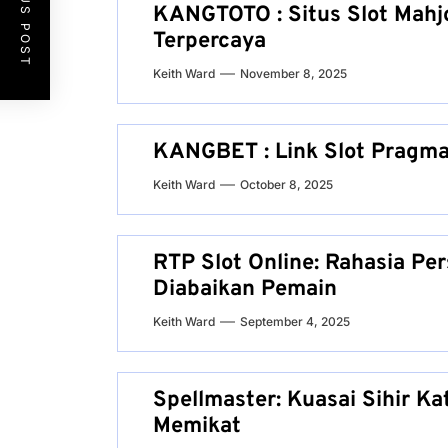
PREVIOUS POST
KANGTOTO : Situs Slot Mahjo
Terpercaya
Keith Ward
November 8, 2025
KANGBET : Link Slot Pragmat
Keith Ward
October 8, 2025
RTP Slot Online: Rahasia P
Diabaikan Pemain
Keith Ward
September 4, 2025
Spellmaster: Kuasai Sihir K
Memikat