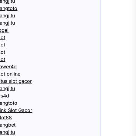
angjitu
angtoto
angjitu
angjitu
ogel
lot
lot
lot
lot
awer4d
lot online
itus slot gacor
angjitu
is4d
angtoto
ink Slot Gacor
lot88
angbet
angjitu