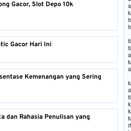
ng Gacor, Slot Depo 10k
s
k
h
h
t
ic Gacor Hari Ini
t
s
k
s
ersentase Kemenangan yang Sering
k
s
t
k
k
ata dan Rahasia Penulisan yang
k
r