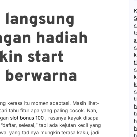
 langsung
S
s
ngan hadiah
t
s
s
kin start
k
t
s
h berwarna
k
k
s
t
ng kerasa itu momen adaptasi. Masih lihat-
h
cari tahu fitur apa yang paling cocok. Nah,
h
ngan
slot bonus 100
, rasanya kayak disapa
h
aftar, selesai,” tapi ada kejutan kecil yang
h
t awal yang tadinya mungkin terasa kaku, jadi
h