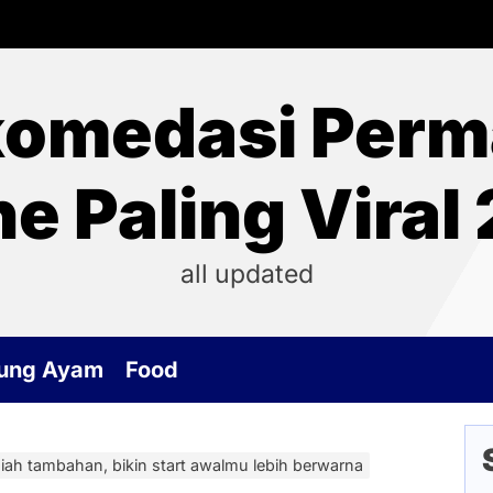
komedasi Perm
ne Paling Viral
all updated
ung Ayam
Food
h tambahan, bikin start awalmu lebih berwarna