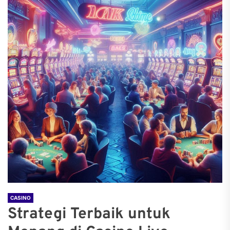
CASINO
Strategi Terbaik untuk