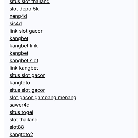
situs slot thailand
slot depo 5k
neng4d
sis4d
link slot gacor
kangbet
kangbet link
kangbet
kangbet slot
link kangbet
situs slot gacor
kangtoto
situs slot gacor
slot gacor gampang menang
sawer4d
situs togel
slot thailand
slot88
kangtoto2