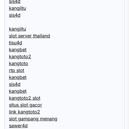
sis4d
kangjitu
sis4d
kangjitu
slot server thailand
tisu4d
kangbet
kangtoto2
kangtoto
rtp slot
kangbet
sis4d
kangbet
kangtoto2 slot
situs slot gacor
link kangtoto2
slot gampang menang
sawer4d