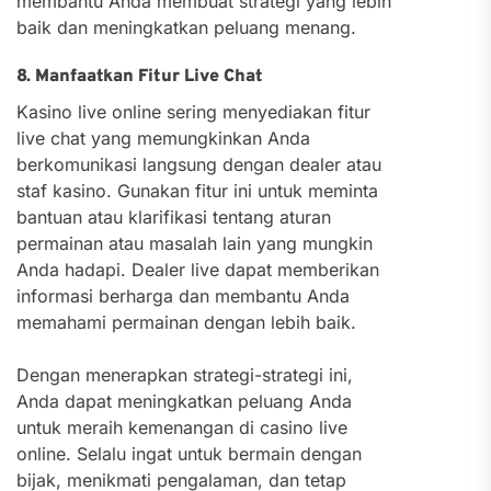
membantu Anda membuat strategi yang lebih
baik dan meningkatkan peluang menang.
8. Manfaatkan Fitur Live Chat
Kasino live online sering menyediakan fitur
live chat yang memungkinkan Anda
berkomunikasi langsung dengan dealer atau
staf kasino. Gunakan fitur ini untuk meminta
bantuan atau klarifikasi tentang aturan
permainan atau masalah lain yang mungkin
Anda hadapi. Dealer live dapat memberikan
informasi berharga dan membantu Anda
memahami permainan dengan lebih baik.
Dengan menerapkan strategi-strategi ini,
Anda dapat meningkatkan peluang Anda
untuk meraih kemenangan di casino live
online. Selalu ingat untuk bermain dengan
bijak, menikmati pengalaman, dan tetap