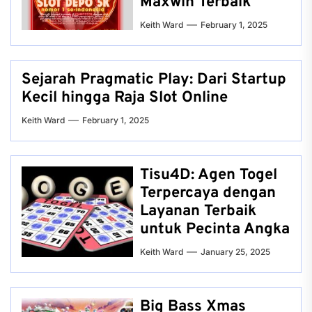
Maxwin Terbaik
Keith Ward
February 1, 2025
Sejarah Pragmatic Play: Dari Startup
Kecil hingga Raja Slot Online
Keith Ward
February 1, 2025
Tisu4D: Agen Togel
Terpercaya dengan
Layanan Terbaik
untuk Pecinta Angka
Keith Ward
January 25, 2025
Big Bass Xmas