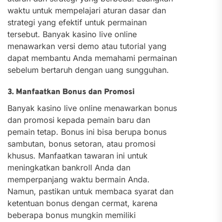
waktu untuk mempelajari aturan dasar dan
strategi yang efektif untuk permainan
tersebut. Banyak kasino live online
menawarkan versi demo atau tutorial yang
dapat membantu Anda memahami permainan
sebelum bertaruh dengan uang sungguhan.
3. Manfaatkan Bonus dan Promosi
Banyak kasino live online menawarkan bonus
dan promosi kepada pemain baru dan
pemain tetap. Bonus ini bisa berupa bonus
sambutan, bonus setoran, atau promosi
khusus. Manfaatkan tawaran ini untuk
meningkatkan bankroll Anda dan
memperpanjang waktu bermain Anda.
Namun, pastikan untuk membaca syarat dan
ketentuan bonus dengan cermat, karena
beberapa bonus mungkin memiliki