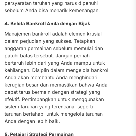
persyaratan taruhan yang harus dipenuhi
sebelum Anda bisa menarik kemenangan.
4. Kelola Bankroll Anda dengan Bijak
Manajemen bankroll adalah elemen krusial
dalam perjudian yang sukses. Tetapkan
anggaran permainan sebelum memulai dan
patuhi batas tersebut. Jangan pernah
bertaruh lebih dari yang Anda mampu untuk
kehilangan. Disiplin dalam mengelola bankroll
Anda akan membantu Anda menghindari
kerugian besar dan memastikan bahwa Anda
dapat terus bermain dengan strategi yang
efektif. Pertimbangkan untuk menggunakan
sistem taruhan yang terencana, seperti
taruhan bertahap, untuk mengelola taruhan
Anda dengan lebih baik.
5. Pelajari Strategi Permainan