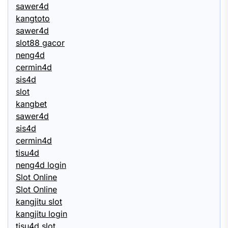
sawer4d
kangtoto
sawer4d
slot88 gacor
neng4d
cermin4d
sis4d
slot
kangbet
sawer4d
sis4d
cermin4d
tisu4d
neng4d login
Slot Online
Slot Online
kangjitu slot
kangjitu login
tisu4d slot