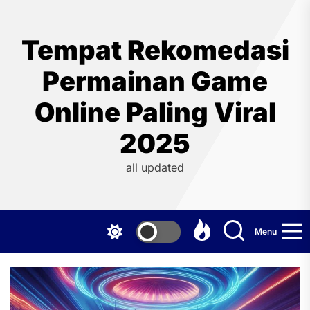
Skip
to
the
Tempat Rekomedasi
content
Permainan Game
Online Paling Viral
2025
all updated
Menu