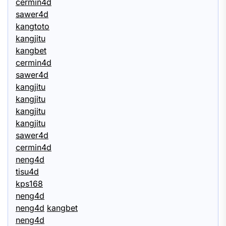
cermin4d
sawer4d
kangtoto
kangjitu
kangbet
cermin4d
sawer4d
kangjitu
kangjitu
kangjitu
kangjitu
sawer4d
cermin4d
neng4d
tisu4d
kps168
neng4d
neng4d
kangbet
neng4d