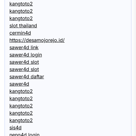
kangtoto2
kangtoto2
kangtoto2
slot thailand
cermin4d
https://desamojorejo.id/
sawer4d link
sawer4d login
sawer4d slot
sawer4d slot
sawer4d daftar
sawer4d
kangtoto2
kangtoto2
kangtoto2
kangtoto2
kangtoto2
sis4d
neng4d login