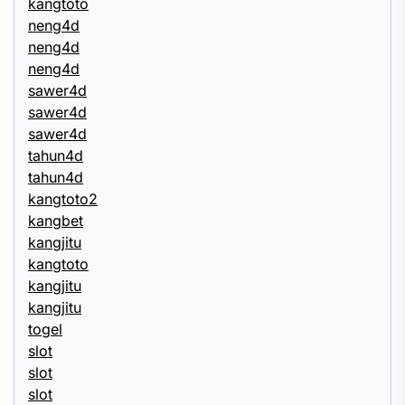
kangtoto
neng4d
neng4d
neng4d
sawer4d
sawer4d
sawer4d
tahun4d
tahun4d
kangtoto2
kangbet
kangjitu
kangtoto
kangjitu
kangjitu
togel
slot
slot
slot