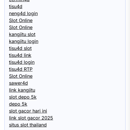
tisu4d
neng4d login
Slot Online
Slot Online
kangjitu slot
kangjitu login
tisu4d slot
tisu4d link
tisu4d login
tisu4d RTP
Slot Online
sawer4d
link kangjitu
slot depo 5k
depo 5k
slot gacor hari ini
link slot gacor 2025
situs slot thailand