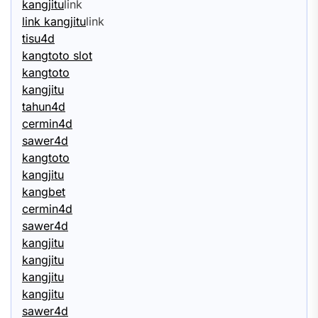
kangjitu
link
link kangjitu
link
tisu4d
kangtoto slot
kangtoto
kangjitu
tahun4d
cermin4d
sawer4d
kangtoto
kangjitu
kangbet
cermin4d
sawer4d
kangjitu
kangjitu
kangjitu
kangjitu
sawer4d