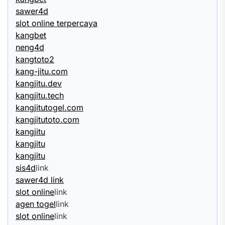
sawer4d
slot online terpercaya
kangbet
neng4d
kangtoto2
kang-jitu.com
kangjitu.dev
kangjitu.tech
kangjitutogel.com
kangjitutoto.com
kangjitu
kangjitu
kangjitu
sis4d
link
sawer4d link
slot online
link
agen togel
link
slot online
link