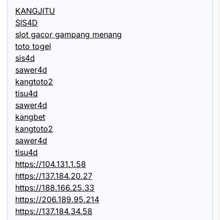
KANGJITU
SIS4D
slot gacor gampang menang
toto togel
sis4d
sawer4d
kangtoto2
tisu4d
sawer4d
kangbet
kangtoto2
sawer4d
tisu4d
https://104.131.1.58
https://137.184.20.27
https://188.166.25.33
https://206.189.95.214
https://137.184.34.58