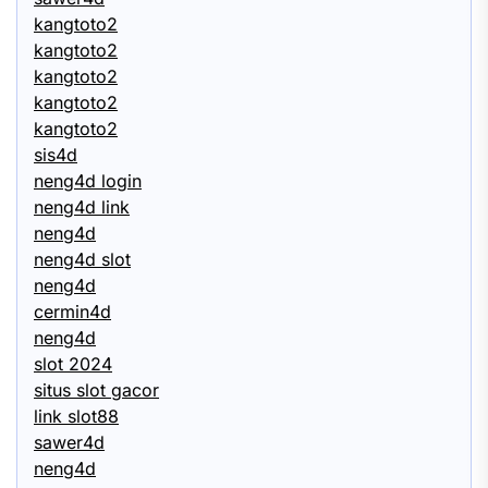
kangtoto2
kangtoto2
kangtoto2
kangtoto2
kangtoto2
sis4d
neng4d login
neng4d link
neng4d
neng4d slot
neng4d
cermin4d
neng4d
slot 2024
situs slot gacor
link slot88
sawer4d
neng4d