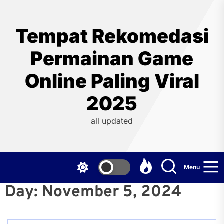
Skip
to
the
Tempat Rekomedasi
content
Permainan Game
Online Paling Viral
2025
all updated
Menu
Day:
November 5, 2024