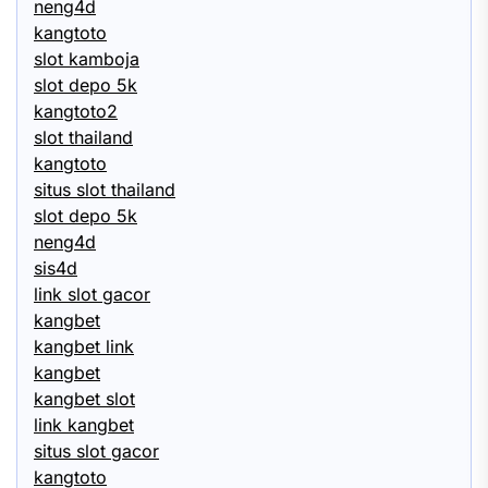
neng4d
kangtoto
slot kamboja
slot depo 5k
kangtoto2
slot thailand
kangtoto
situs slot thailand
slot depo 5k
neng4d
sis4d
link slot gacor
kangbet
kangbet link
kangbet
kangbet slot
link kangbet
situs slot gacor
kangtoto