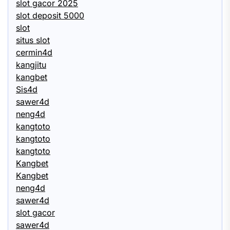
slot gacor 2025
slot deposit 5000
slot
situs slot
cermin4d
kangjitu
kangbet
Sis4d
sawer4d
neng4d
kangtoto
kangtoto
kangtoto
Kangbet
Kangbet
neng4d
sawer4d
slot gacor
sawer4d