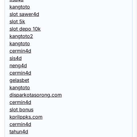
kangtoto
slot sawer4d
slot 5k
slot depo 10k
kangtoto2
kangtoto
cermin4d
sis4d
neng4d
cermin4d
gelasbet
kangtoto
disparkotasorong.com
cermin4d
slot bonus
kprilppks.com
cermin4d
tahun4d