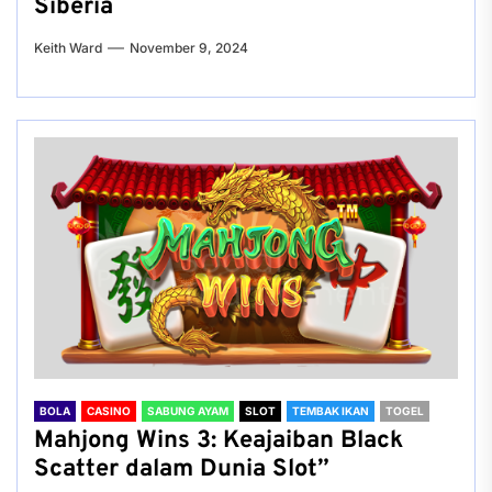
Siberia
Keith Ward
November 9, 2024
BOLA
CASINO
SABUNG AYAM
SLOT
TEMBAK IKAN
TOGEL
Mahjong Wins 3: Keajaiban Black
Scatter dalam Dunia Slot”