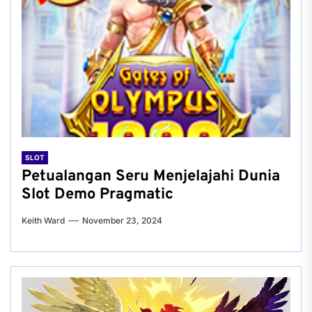
SLOT
Petualangan Seru Menjelajahi Dunia
Slot Demo Pragmatic
Keith Ward
November 23, 2024