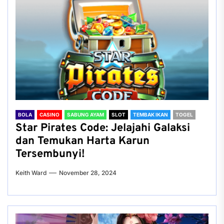
BOLA
CASINO
SABUNG AYAM
SLOT
TEMBAK IKAN
TOGEL
Star Pirates Code: Jelajahi Galaksi
dan Temukan Harta Karun
Tersembunyi!
Keith Ward
November 28, 2024