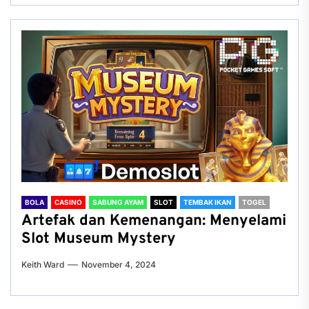
BOLA
CASINO
SABUNG AYAM
SLOT
TEMBAK IKAN
TOGEL
Artefak dan Kemenangan: Menyelami
Slot Museum Mystery
Keith Ward
November 4, 2024