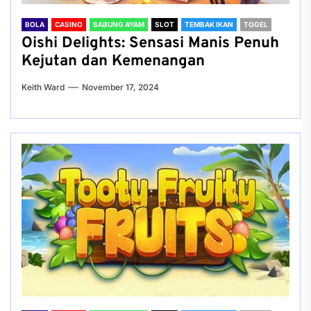
BOLA
CASINO
SABUNG AYAM
SLOT
TEMBAK IKAN
TOGEL
Oishi Delights: Sensasi Manis Penuh
Kejutan dan Kemenangan
Keith Ward
November 17, 2024