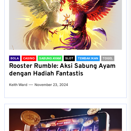
BOLA
CASINO
SABUNG AYAM
SLOT
TEMBAK IKAN
TOGEL
Rooster Rumble: Aksi Sabung Ayam
dengan Hadiah Fantastis
Keith Ward
November 23, 2024