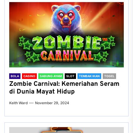
BOLA
CASINO
SABUNG AYAM
SLOT
TEMBAK IKAN
TOGEL
Zombie Carnival: Kemeriahan Seram
di Dunia Mayat Hidup
Keith Ward
November 29, 2024