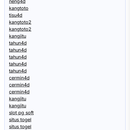
neng4d
kangtoto
tisu4d
kangtoto2
kangtoto2
kangjitu
tahun4d
tahun4d
tahun4d
tahun4d
tahun4d
cermin4d
cermin4d
cermin4d
kangjitu
kangjitu
slot pg soft
situs togel
situs togel