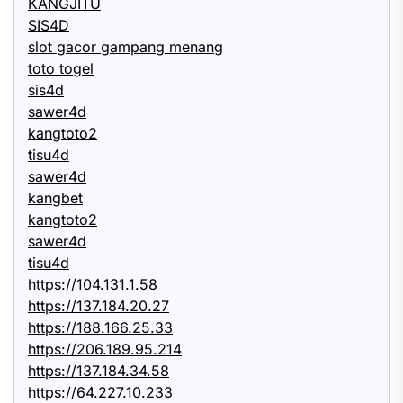
KANGJITU
SIS4D
slot gacor gampang menang
toto togel
sis4d
sawer4d
kangtoto2
tisu4d
sawer4d
kangbet
kangtoto2
sawer4d
tisu4d
https://104.131.1.58
https://137.184.20.27
https://188.166.25.33
https://206.189.95.214
https://137.184.34.58
https://64.227.10.233