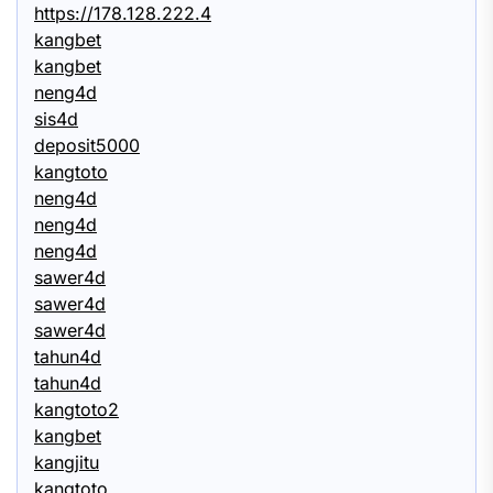
https://178.128.222.4
kangbet
kangbet
neng4d
sis4d
deposit5000
kangtoto
neng4d
neng4d
neng4d
sawer4d
sawer4d
sawer4d
tahun4d
tahun4d
kangtoto2
kangbet
kangjitu
kangtoto