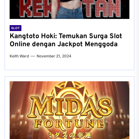
SLOT
Kangtoto Hoki: Temukan Surga Slot
Online dengan Jackpot Menggoda
Keith Ward
November 21, 2024