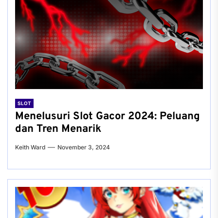
SLOT
Menelusuri Slot Gacor 2024: Peluang
dan Tren Menarik
Keith Ward
November 3, 2024