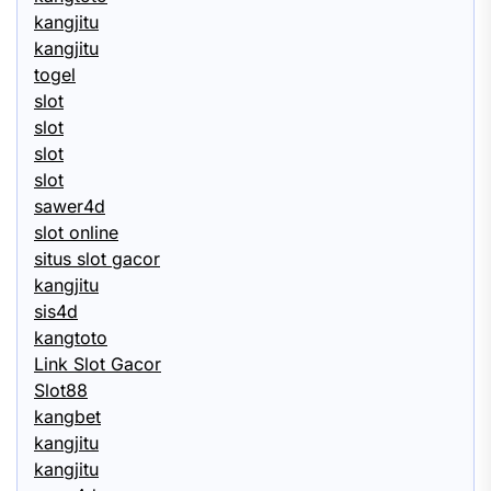
kangjitu
kangjitu
togel
slot
slot
slot
slot
sawer4d
slot online
situs slot gacor
kangjitu
sis4d
kangtoto
Link Slot Gacor
Slot88
kangbet
kangjitu
kangjitu