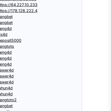
ttps://64.227.10.233
ttps://178.128.222.4
angbet
angbet
eng4d
is4d
eposit5000
angtoto
eng4d
eng4d
eng4d
awer4d
awer4d
awer4d
ahun4d
ahun4d
angtoto2
angbet