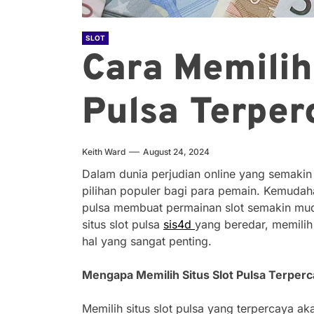
SLOT
Cara Memilih 
Pulsa Terpe
Keith Ward
August 24, 2024
Dalam dunia perjudian online yang semakin 
pilihan populer bagi para pemain. Kemud
pulsa membuat permainan slot semakin mu
situs slot pulsa
sis4d
yang beredar, memilih
hal yang sangat penting.
Mengapa Memilih Situs Slot Pulsa Terperc
Memilih situs slot pulsa yang terpercaya 