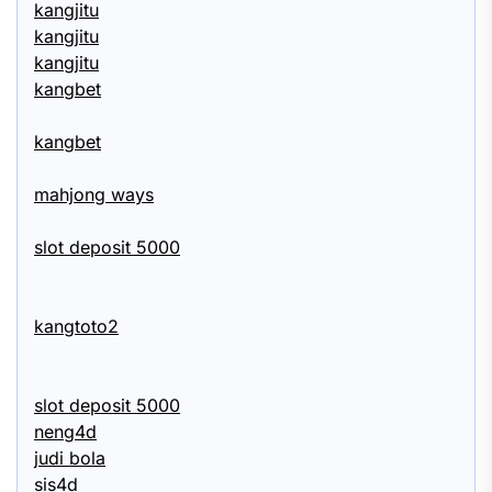
kangjitu
kangjitu
kangjitu
kangbet
kangbet
mahjong ways
slot deposit 5000
kangtoto2
slot deposit 5000
neng4d
judi bola
sis4d