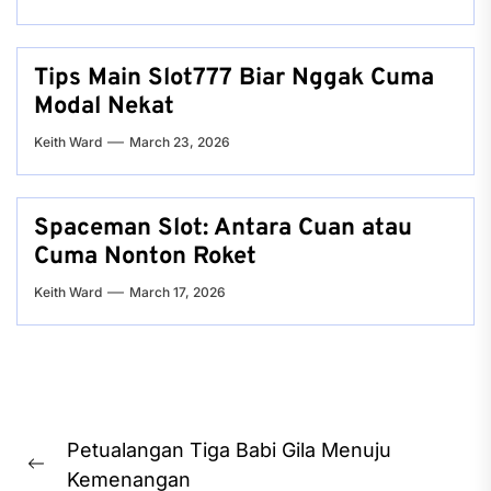
Tips Main Slot777 Biar Nggak Cuma
Modal Nekat
Keith Ward
March 23, 2026
Spaceman Slot: Antara Cuan atau
Cuma Nonton Roket
Keith Ward
March 17, 2026
Post
Petualangan Tiga Babi Gila Menuju
navigation
Previous
Kemenangan