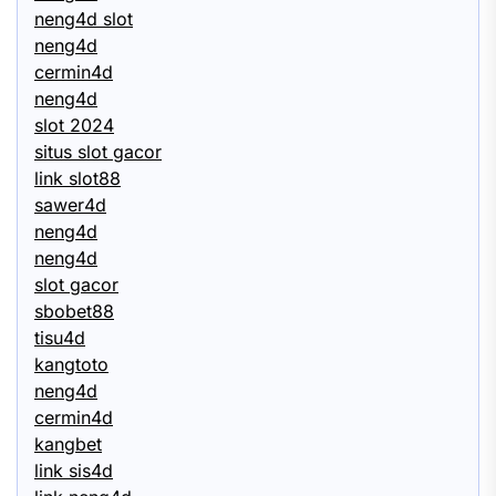
neng4d slot
neng4d
cermin4d
neng4d
slot 2024
situs slot gacor
link slot88
sawer4d
neng4d
neng4d
slot gacor
sbobet88
tisu4d
kangtoto
neng4d
cermin4d
kangbet
link sis4d