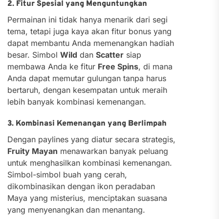
2. Fitur Spesial yang Menguntungkan
Permainan ini tidak hanya menarik dari segi
tema, tetapi juga kaya akan fitur bonus yang
dapat membantu Anda memenangkan hadiah
besar. Simbol
Wild
dan
Scatter
siap
membawa Anda ke fitur
Free Spins
, di mana
Anda dapat memutar gulungan tanpa harus
bertaruh, dengan kesempatan untuk meraih
lebih banyak kombinasi kemenangan.
3. Kombinasi Kemenangan yang Berlimpah
Dengan paylines yang diatur secara strategis,
Fruity Mayan
menawarkan banyak peluang
untuk menghasilkan kombinasi kemenangan.
Simbol-simbol buah yang cerah,
dikombinasikan dengan ikon peradaban
Maya yang misterius, menciptakan suasana
yang menyenangkan dan menantang.