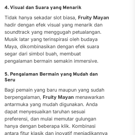
4. Visual dan Suara yang Menarik
Tidak hanya sekadar slot biasa,
Fruity Mayan
hadir dengan efek visual yang menarik dan
soundtrack yang menggugah petualangan.
Musik latar yang terinspirasi oleh budaya
Maya, dikombinasikan dengan efek suara
segar dari simbol buah, membuat
pengalaman bermain semakin immersive.
5. Pengalaman Bermain yang Mudah dan
Seru
Bagi pemain yang baru maupun yang sudah
berpengalaman,
Fruity Mayan
menawarkan
antarmuka yang mudah digunakan. Anda
dapat menyesuaikan taruhan sesuai
preferensi, dan mulai memutar gulungan
hanya dengan beberapa klik. Kombinasi
antara fitur klasik dan inovatif menjadikannya