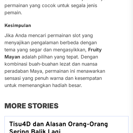
permainan yang cocok untuk segala jenis
pemain.
Kesimpulan
Jika Anda mencari permainan slot yang
menyajikan pengalaman berbeda dengan
tema yang segar dan mengasyikkan,
Fruity
Mayan
adalah pilihan yang tepat. Dengan
kombinasi buah-buahan lezat dan nuansa
peradaban Maya, permainan ini menawarkan
sensasi yang penuh warna dan kesempatan
untuk memenangkan hadiah besar.
MORE STORIES
Tisu4D dan Alasan Orang-Orang
Sering Balik Lagi