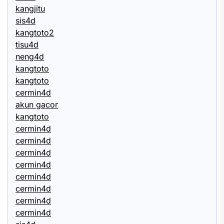
kangjitu
sis4d
kangtoto2
tisu4d
neng4d
kangtoto
kangtoto
cermin4d
akun gacor
kangtoto
cermin4d
cermin4d
cermin4d
cermin4d
cermin4d
cermin4d
cermin4d
cermin4d