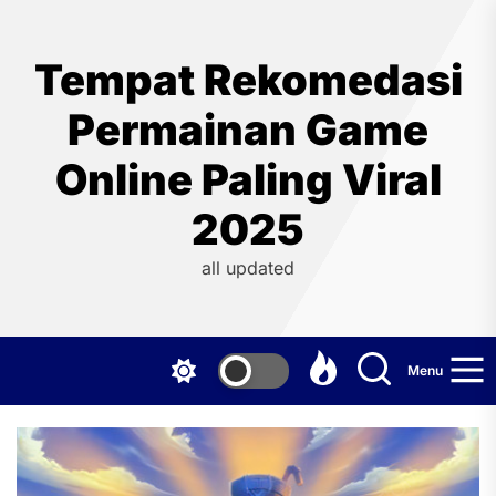
Skip
to
the
Tempat Rekomedasi
content
Permainan Game
Online Paling Viral
2025
all updated
Menu