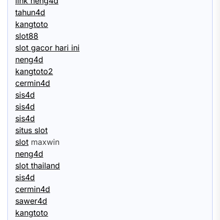
link neng4d
tahun4d
kangtoto
slot88
slot gacor hari ini
neng4d
kangtoto2
cermin4d
sis4d
sis4d
sis4d
situs slot
slot
maxwin
neng4d
slot thailand
sis4d
cermin4d
sawer4d
kangtoto