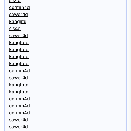
sis4d
cermin4d
sawer4d
kangjitu
sis4d
sawer4d
kangtoto
kangtoto
kangtoto
kangtoto
cermin4d
sawer4d
kangtoto
kangtoto
cermin4d
cermin4d
cermin4d
sawer4d
sawer4d