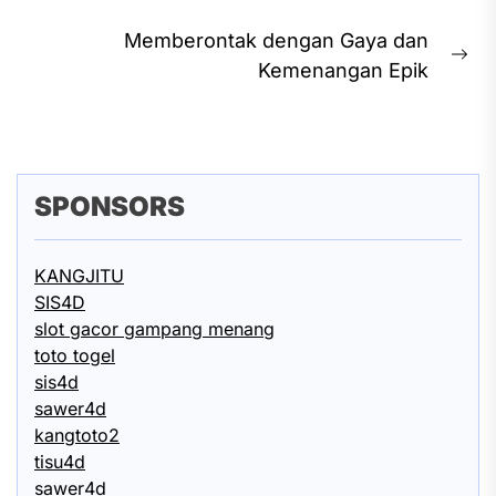
post:
Memberontak dengan Gaya dan
Ne
Kemenangan Epik
pos
SPONSORS
KANGJITU
SIS4D
slot gacor gampang menang
toto togel
sis4d
sawer4d
kangtoto2
tisu4d
sawer4d