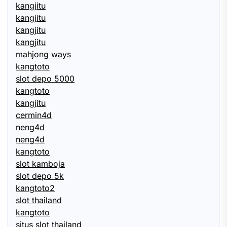
kangjitu
kangjitu
kangjitu
kangjitu
mahjong ways
kangtoto
slot depo 5000
kangtoto
kangjitu
cermin4d
neng4d
neng4d
kangtoto
slot kamboja
slot depo 5k
kangtoto2
slot thailand
kangtoto
situs slot thailand