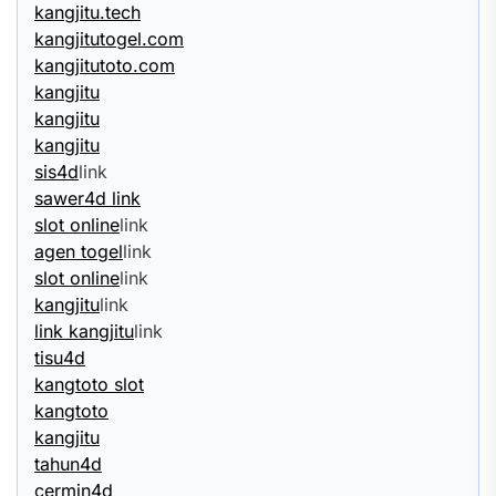
kangjitu.tech
kangjitutogel.com
kangjitutoto.com
kangjitu
kangjitu
kangjitu
sis4d
link
sawer4d link
slot online
link
agen togel
link
slot online
link
kangjitu
link
link kangjitu
link
tisu4d
kangtoto slot
kangtoto
kangjitu
tahun4d
cermin4d