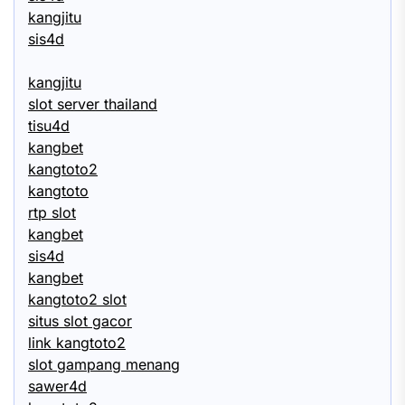
kangjitu
sis4d
kangjitu
slot server thailand
tisu4d
kangbet
kangtoto2
kangtoto
rtp slot
kangbet
sis4d
kangbet
kangtoto2 slot
situs slot gacor
link kangtoto2
slot gampang menang
sawer4d