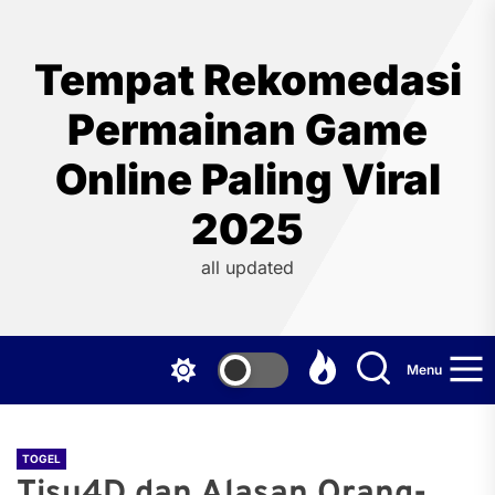
Skip
to
the
Tempat Rekomedasi
content
Permainan Game
Online Paling Viral
2025
all updated
Menu
TOGEL
Tisu4D dan Alasan Orang-