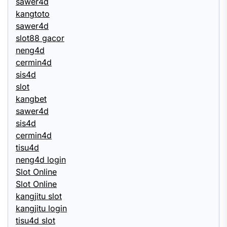
sawer4d
kangtoto
sawer4d
slot88 gacor
neng4d
cermin4d
sis4d
slot
kangbet
sawer4d
sis4d
cermin4d
tisu4d
neng4d login
Slot Online
Slot Online
kangjitu slot
kangjitu login
tisu4d slot