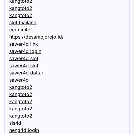
kangtoto2
kangtoto2
kangtoto2
slot thailand
cermin4d
https://desamojorejo.id/
sawer4d link
sawer4d login
sawer4d slot
sawer4d slot
sawer4d daftar
sawer4d
kangtoto2
kangtoto2
kangtoto2
kangtoto2
kangtoto2
sis4d
neng4d login