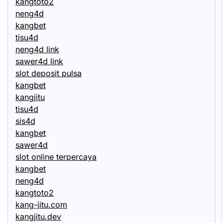
kangtoto2
neng4d
kangbet
tisu4d
neng4d link
sawer4d link
slot deposit pulsa
kangbet
kangjitu
tisu4d
sis4d
kangbet
sawer4d
slot online terpercaya
kangbet
neng4d
kangtoto2
kang-jitu.com
kangjitu.dev