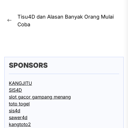
Post
Tisu4D dan Alasan Banyak Orang Mulai
navigation
Previous
Coba
post:
SPONSORS
KANGJITU
SIS4D
slot gacor gampang menang
toto togel
sis4d
sawer4d
kangtoto2