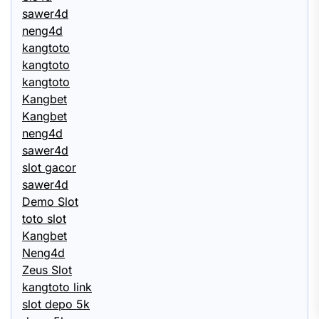
sawer4d
neng4d
kangtoto
kangtoto
kangtoto
Kangbet
Kangbet
neng4d
sawer4d
slot gacor
sawer4d
Demo Slot
toto slot
Kangbet
Neng4d
Zeus Slot
kangtoto link
slot depo 5k