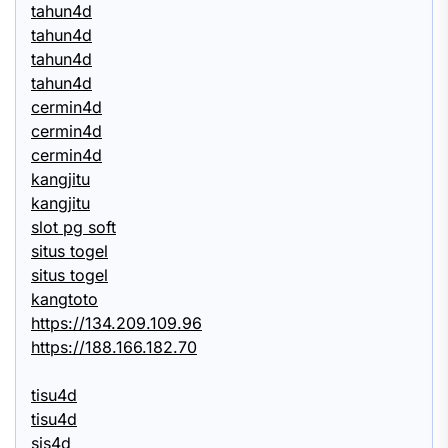
tahun4d
tahun4d
tahun4d
tahun4d
cermin4d
cermin4d
cermin4d
kangjitu
kangjitu
slot pg soft
situs togel
situs togel
kangtoto
https://134.209.109.96
https://188.166.182.70
tisu4d
tisu4d
sis4d