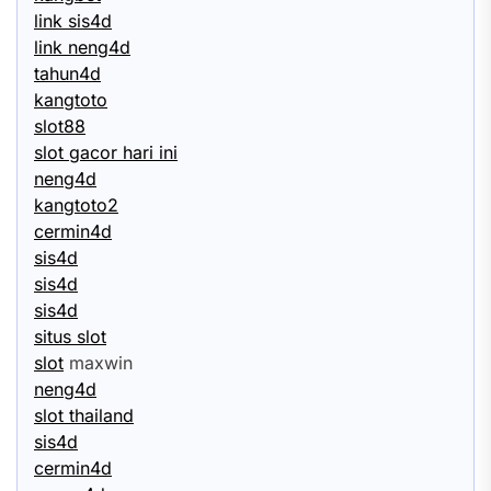
link sis4d
link neng4d
tahun4d
kangtoto
slot88
slot gacor hari ini
neng4d
kangtoto2
cermin4d
sis4d
sis4d
sis4d
situs slot
slot
maxwin
neng4d
slot thailand
sis4d
cermin4d