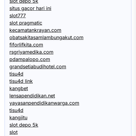
slot depo 5k
situs gacor hari ini
slot777
slot pragmatic
kecamatankrayan.com
obatsakitasamlambungakut.com
fiforlifkita.com
rsgriyamedika.com
pdampalopo.com
grandsetiabudihotel.com
tisu4d
tisu4d link
kangbet
lensapendidikan.net
yayasanpendidikanwarga.com
tisu4d
kangjitu
slot depo 5k
slot