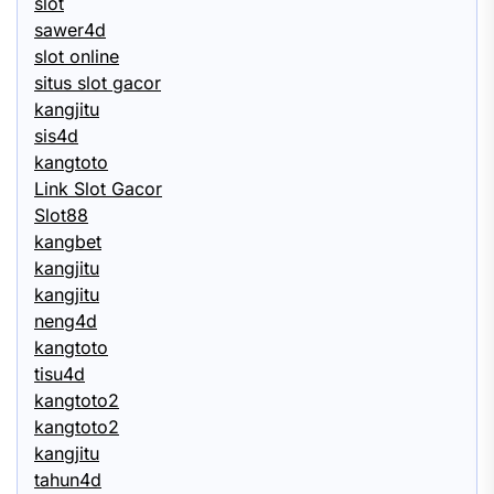
slot
sawer4d
slot online
situs slot gacor
kangjitu
sis4d
kangtoto
Link Slot Gacor
Slot88
kangbet
kangjitu
kangjitu
neng4d
kangtoto
tisu4d
kangtoto2
kangtoto2
kangjitu
tahun4d