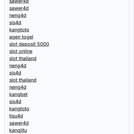
sawer4d
sawer4d
neng4d
sis4d
kangtoto
agen togel
slot deposit 5000
slot online
slot thailand
neng4d
sis4d
slot thailand
neng4d
kangbet
sis4d
kangtoto
tisu4d
sawer4d
kangjitu