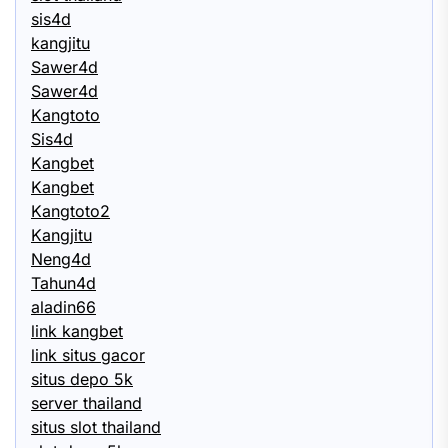
sis4d
kangjitu
Sawer4d
Sawer4d
Kangtoto
Sis4d
Kangbet
Kangbet
Kangtoto2
Kangjitu
Neng4d
Tahun4d
aladin66
link kangbet
link situs gacor
situs depo 5k
server thailand
situs slot thailand