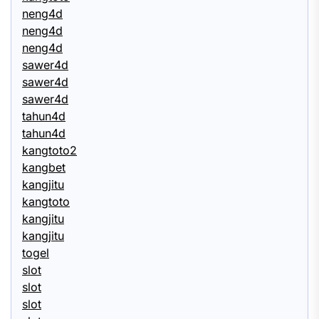
neng4d
neng4d
neng4d
sawer4d
sawer4d
sawer4d
tahun4d
tahun4d
kangtoto2
kangbet
kangjitu
kangtoto
kangjitu
kangjitu
togel
slot
slot
slot