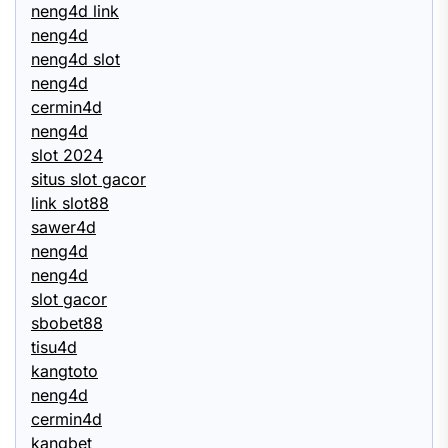
neng4d link
neng4d
neng4d slot
neng4d
cermin4d
neng4d
slot 2024
situs slot gacor
link slot88
sawer4d
neng4d
neng4d
slot gacor
sbobet88
tisu4d
kangtoto
neng4d
cermin4d
kangbet