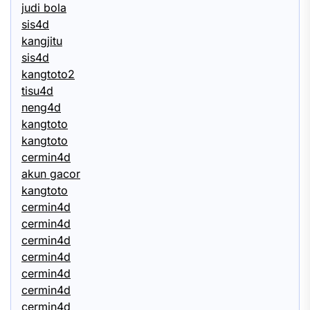
judi bola
sis4d
kangjitu
sis4d
kangtoto2
tisu4d
neng4d
kangtoto
kangtoto
cermin4d
akun gacor
kangtoto
cermin4d
cermin4d
cermin4d
cermin4d
cermin4d
cermin4d
cermin4d