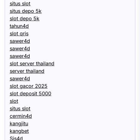
situs slot
situs depo 5k
slot depo 5k
tahun4d
slot qris
sawer4d
sawer4d
sawer4d
slot server thailand
server thailand
sawer4d
slot gacor 2025
slot deposit 5000
slot
situs slot
cermin4d
kangjitu
kangbet
Sis4d