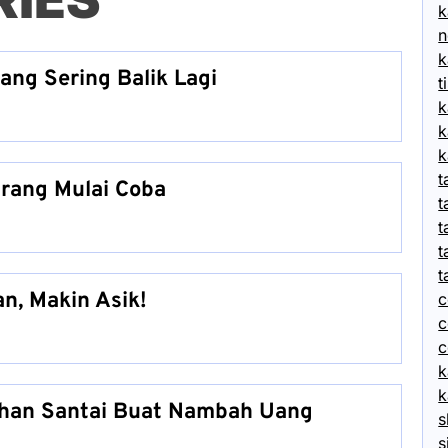
k
n
k
ng Sering Balik Lagi
t
k
k
k
t
rang Mulai Coba
t
t
t
t
, Makin Asik!
c
c
c
k
k
lihan Santai Buat Nambah Uang
s
s