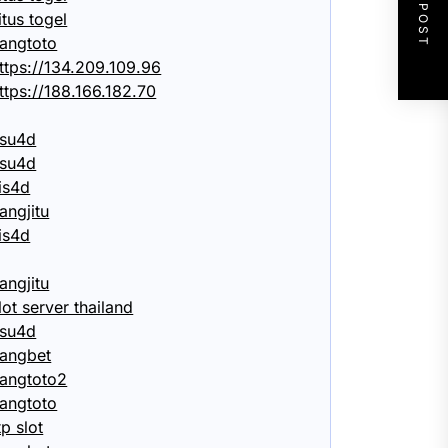
NEXT POST
itus togel
angtoto
ttps://134.209.109.96
ttps://188.166.182.70
isu4d
isu4d
is4d
angjitu
is4d
angjitu
lot server thailand
isu4d
angbet
angtoto2
angtoto
tp slot