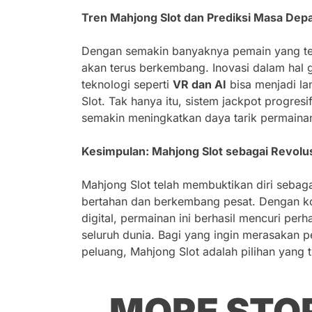
Tren Mahjong Slot dan Prediksi Masa Dep
Dengan semakin banyaknya pemain yang terta
akan terus berkembang. Inovasi dalam hal g
teknologi seperti
VR dan AI
bisa menjadi la
Slot. Tak hanya itu, sistem jackpot progre
semakin meningkatkan daya tarik permainan
Kesimpulan: Mahjong Slot sebagai Revolu
Mahjong Slot telah membuktikan diri sebag
bertahan dan berkembang pesat. Dengan kom
digital, permainan ini berhasil mencuri perh
seluruh dunia. Bagi yang ingin merasakan
peluang, Mahjong Slot adalah pilihan yang t
MORE STO