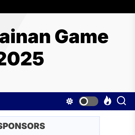
ainan Game
 2025
SPONSORS