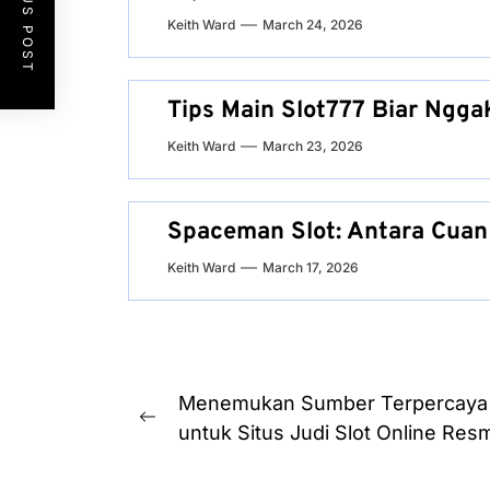
PREVIOUS POST
Keith Ward
March 24, 2026
Tips Main Slot777 Biar Ngg
Keith Ward
March 23, 2026
Spaceman Slot: Antara Cuan
Keith Ward
March 17, 2026
Post
Menemukan Sumber Terpercaya
Previous
navigation
untuk Situs Judi Slot Online Res
post: