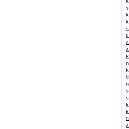
k
s
k
k
s
l
s
s
k
n
k
t
n
s
s
k
k
t
s