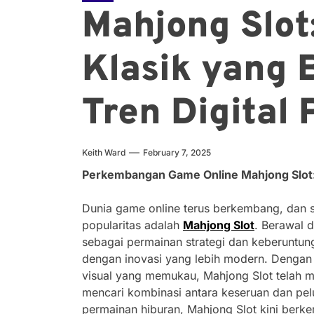
Mahjong Slot
Klasik yang 
Tren Digital 
Keith Ward
February 7, 2025
Perkembangan Game Online Mahjong Slot: D
Dunia game online terus berkembang, dan s
popularitas adalah
Mahjong Slot
. Berawal 
sebagai permainan strategi dan keberuntung
dengan inovasi yang lebih modern. Dengan
visual yang memukau, Mahjong Slot telah me
mencari kombinasi antara keseruan dan pe
permainan hiburan, Mahjong Slot kini ber