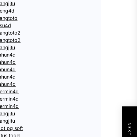
angjitu
eng4d
angtoto
isu4d
angtoto2
angtoto2
angjitu
ahun4d
ahun4d
ahun4d
ahun4d
ahun4d
ermin4d
ermin4d
ermin4d
angjitu
angjitu
lot pg soft
itus togel