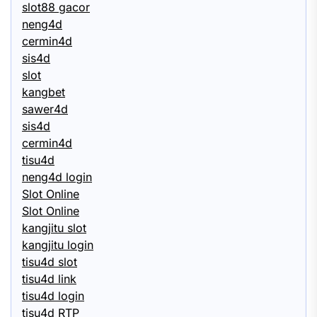
slot88 gacor
neng4d
cermin4d
sis4d
slot
kangbet
sawer4d
sis4d
cermin4d
tisu4d
neng4d login
Slot Online
Slot Online
kangjitu slot
kangjitu login
tisu4d slot
tisu4d link
tisu4d login
tisu4d RTP