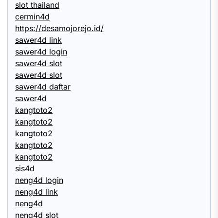
slot thailand
cermin4d
https://desamojorejo.id/
sawer4d link
sawer4d login
sawer4d slot
sawer4d slot
sawer4d daftar
sawer4d
kangtoto2
kangtoto2
kangtoto2
kangtoto2
kangtoto2
sis4d
neng4d login
neng4d link
neng4d
neng4d slot