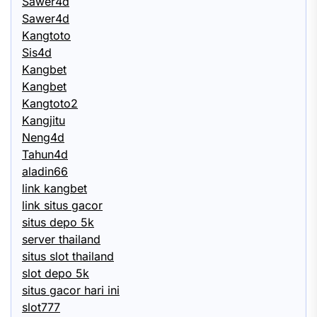
Sawer4d
Sawer4d
Kangtoto
Sis4d
Kangbet
Kangbet
Kangtoto2
Kangjitu
Neng4d
Tahun4d
aladin66
link kangbet
link situs gacor
situs depo 5k
server thailand
situs slot thailand
slot depo 5k
situs gacor hari ini
slot777