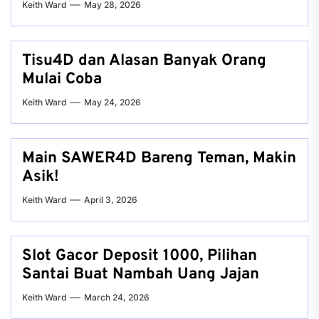
Keith Ward
May 28, 2026
Tisu4D dan Alasan Banyak Orang
Mulai Coba
Keith Ward
May 24, 2026
Main SAWER4D Bareng Teman, Makin
Asik!
Keith Ward
April 3, 2026
Slot Gacor Deposit 1000, Pilihan
Santai Buat Nambah Uang Jajan
Keith Ward
March 24, 2026