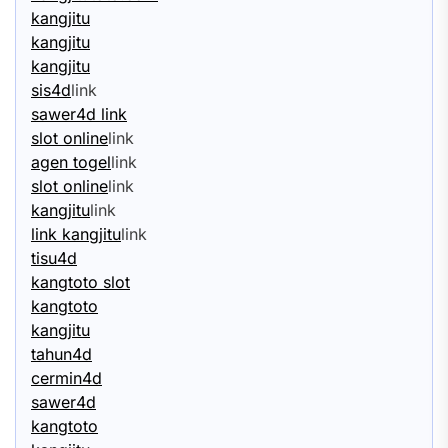
kangjitu
kangjitu
kangjitu
sis4d
link
sawer4d link
slot online
link
agen togel
link
slot online
link
kangjitu
link
link kangjitu
link
tisu4d
kangtoto slot
kangtoto
kangjitu
tahun4d
cermin4d
sawer4d
kangtoto