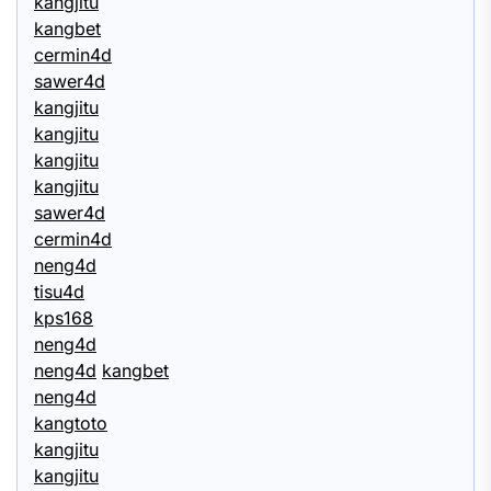
kangjitu
kangbet
cermin4d
sawer4d
kangjitu
kangjitu
kangjitu
kangjitu
sawer4d
cermin4d
neng4d
tisu4d
kps168
neng4d
neng4d
kangbet
neng4d
kangtoto
kangjitu
kangjitu