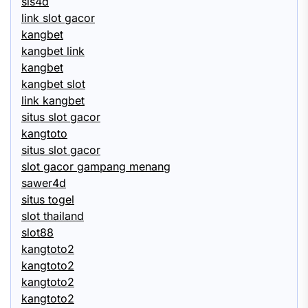
sis4d
link slot gacor
kangbet
kangbet link
kangbet
kangbet slot
link kangbet
situs slot gacor
kangtoto
situs slot gacor
slot gacor gampang menang
sawer4d
situs togel
slot thailand
slot88
kangtoto2
kangtoto2
kangtoto2
kangtoto2