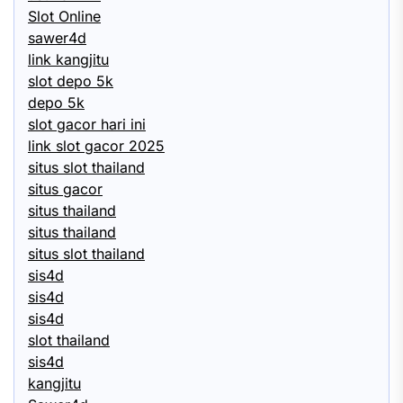
Slot Online
sawer4d
link kangjitu
slot depo 5k
depo 5k
slot gacor hari ini
link slot gacor 2025
situs slot thailand
situs gacor
situs thailand
situs thailand
situs slot thailand
sis4d
sis4d
sis4d
slot thailand
sis4d
kangjitu