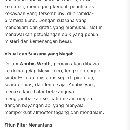
kematian, memegang kendali penuh atas
kekayaan yang tersembunyi di piramida-
piramida kuno. Dengan suasana yang
mencekam dan grafis yang memukau, slot ini
menawarkan petualangan epik yang penuh
misteri dan kemenangan besar.
Visual dan Suasana yang Megah
Dalam
Anubis Wrath
, pemain akan dibawa
ke dunia gelap Mesir kuno, lengkap dengan
simbol-simbol misterius seperti piramida,
scarab emas, dan tentu saja, Anubis yang
menakutkan. Latar belakangnya
menggambarkan sebuah makam megah
dengan bayangan api yang menyala,
memperkuat atmosfer tegang dan mendalam.
Fitur-Fitur Menantang