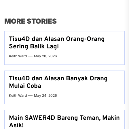
MORE STORIES
Tisu4D dan Alasan Orang-Orang
Sering Balik Lagi
Keith Ward
May 28, 2026
Tisu4D dan Alasan Banyak Orang
Mulai Coba
Keith Ward
May 24, 2026
Main SAWER4D Bareng Teman, Makin
Asik!