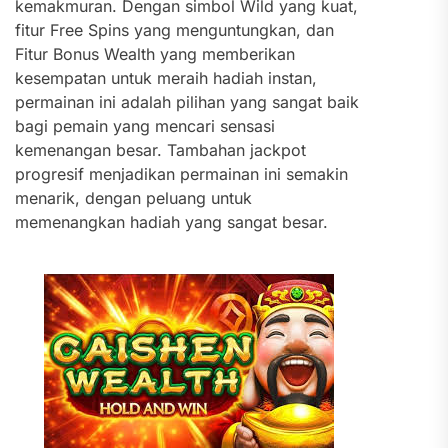
kemakmuran. Dengan simbol Wild yang kuat,
fitur Free Spins yang menguntungkan, dan
Fitur Bonus Wealth yang memberikan
kesempatan untuk meraih hadiah instan,
permainan ini adalah pilihan yang sangat baik
bagi pemain yang mencari sensasi
kemenangan besar. Tambahan jackpot
progresif menjadikan permainan ini semakin
menarik, dengan peluang untuk
memenangkan hadiah yang sangat besar.