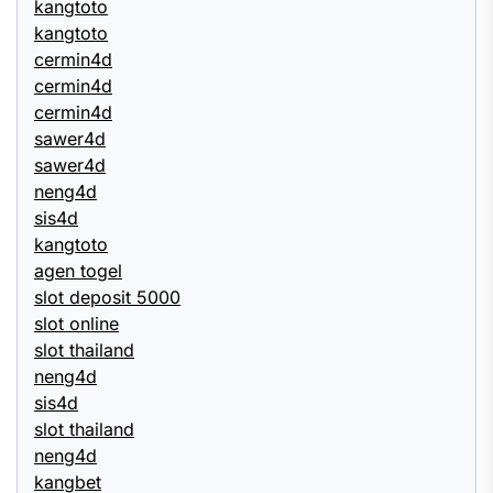
kangtoto
kangtoto
cermin4d
cermin4d
cermin4d
sawer4d
sawer4d
neng4d
sis4d
kangtoto
agen togel
slot deposit 5000
slot online
slot thailand
neng4d
sis4d
slot thailand
neng4d
kangbet