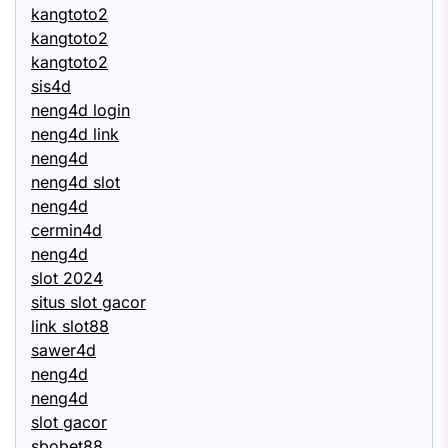
kangtoto2
kangtoto2
kangtoto2
sis4d
neng4d login
neng4d link
neng4d
neng4d slot
neng4d
cermin4d
neng4d
slot 2024
situs slot gacor
link slot88
sawer4d
neng4d
neng4d
slot gacor
sbobet88