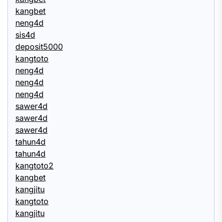
kangbet
neng4d
sis4d
deposit5000
kangtoto
neng4d
neng4d
neng4d
sawer4d
sawer4d
sawer4d
tahun4d
tahun4d
kangtoto2
kangbet
kangjitu
kangtoto
kangjitu