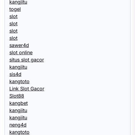
kangjitu
togel
slot
slot
slot
slot
sawer4d
slot online
situs slot gacor
kangjitu
sis4d
kangtoto
Link Slot Gacor
Slot88
kangbet
kangjitu
kangjitu
neng4d
kangtoto