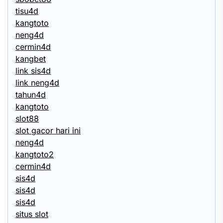
tisu4d
kangtoto
neng4d
cermin4d
kangbet
link sis4d
link neng4d
tahun4d
kangtoto
slot88
slot gacor hari ini
neng4d
kangtoto2
cermin4d
sis4d
sis4d
sis4d
situs slot