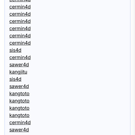
cermin4d
cermin4d
cermin4d
cermin4d
cermin4d
cermin4d
sis4d
cermin4d
sawer4d
kangjitu
sis4d
sawer4d
kangtoto
kangtoto
kangtoto
kangtoto
cermin4d
sawer4d