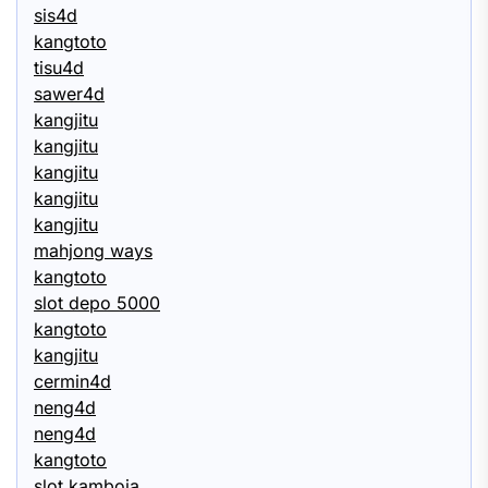
sis4d
kangtoto
tisu4d
sawer4d
kangjitu
kangjitu
kangjitu
kangjitu
kangjitu
mahjong ways
kangtoto
slot depo 5000
kangtoto
kangjitu
cermin4d
neng4d
neng4d
kangtoto
slot kamboja