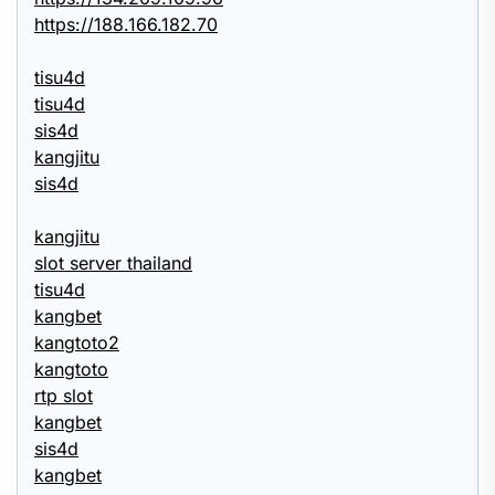
https://188.166.182.70
tisu4d
tisu4d
sis4d
kangjitu
sis4d
kangjitu
slot server thailand
tisu4d
kangbet
kangtoto2
kangtoto
rtp slot
kangbet
sis4d
kangbet