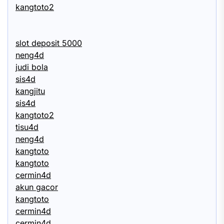
kangtoto2
slot deposit 5000
neng4d
judi bola
sis4d
kangjitu
sis4d
kangtoto2
tisu4d
neng4d
kangtoto
kangtoto
cermin4d
akun gacor
kangtoto
cermin4d
cermin4d