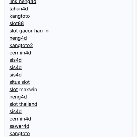
link neng4d
tahun4d
kangtoto
slot88
slot gacor hari ini
neng4d
kangtoto2
cermin4d
sis4d
sis4d
sis4d
situs slot
slot
maxwin
neng4d
slot thailand
sis4d
cermin4d
sawer4d
kangtoto