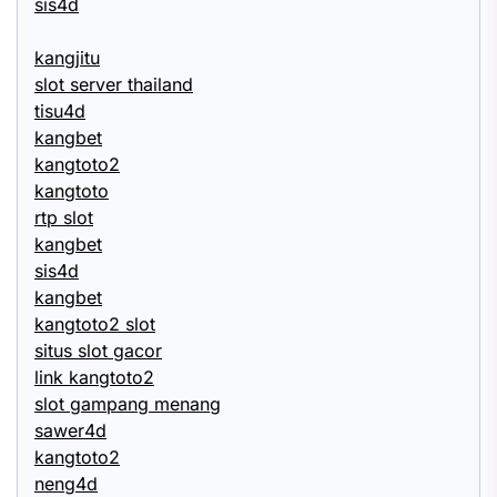
sis4d
kangjitu
slot server thailand
tisu4d
kangbet
kangtoto2
kangtoto
rtp slot
kangbet
sis4d
kangbet
kangtoto2 slot
situs slot gacor
link kangtoto2
slot gampang menang
sawer4d
kangtoto2
neng4d