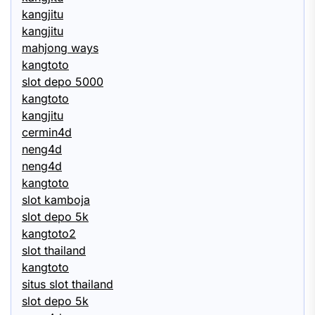
kangjitu
kangjitu
mahjong ways
kangtoto
slot depo 5000
kangtoto
kangjitu
cermin4d
neng4d
neng4d
kangtoto
slot kamboja
slot depo 5k
kangtoto2
slot thailand
kangtoto
situs slot thailand
slot depo 5k