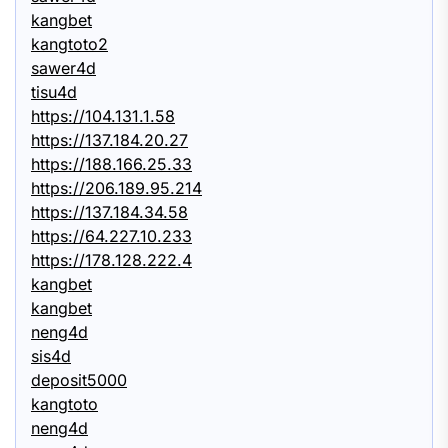
kangbet
kangtoto2
sawer4d
tisu4d
https://104.131.1.58
https://137.184.20.27
https://188.166.25.33
https://206.189.95.214
https://137.184.34.58
https://64.227.10.233
https://178.128.222.4
kangbet
kangbet
neng4d
sis4d
deposit5000
kangtoto
neng4d