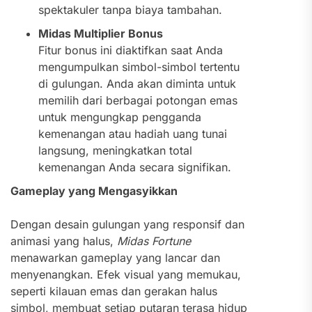
spektakuler tanpa biaya tambahan.
Midas Multiplier Bonus
Fitur bonus ini diaktifkan saat Anda
mengumpulkan simbol-simbol tertentu
di gulungan. Anda akan diminta untuk
memilih dari berbagai potongan emas
untuk mengungkap pengganda
kemenangan atau hadiah uang tunai
langsung, meningkatkan total
kemenangan Anda secara signifikan.
Gameplay yang Mengasyikkan
Dengan desain gulungan yang responsif dan
animasi yang halus,
Midas Fortune
menawarkan gameplay yang lancar dan
menyenangkan. Efek visual yang memukau,
seperti kilauan emas dan gerakan halus
simbol, membuat setiap putaran terasa hidup