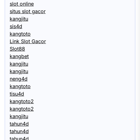
slot online
situs slot gacor
kangjitu
sis4d
kangtoto
Link Slot Gacor
Slot88
kangbet
kangjitu
kangjitu
neng4d
kangtoto
tisu4d
kangtoto2
kangtoto2
kangjitu
tahun4d
tahun4d
tahun4d