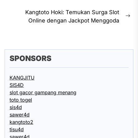
post:
Kangtoto Hoki: Temukan Surga Slot
Ne
Online dengan Jackpot Menggoda
pos
SPONSORS
KANGJITU
SIS4D
slot gacor gampang menang
toto togel
sis4d
sawer4d
kangtoto2
tisu4d
sawer4d