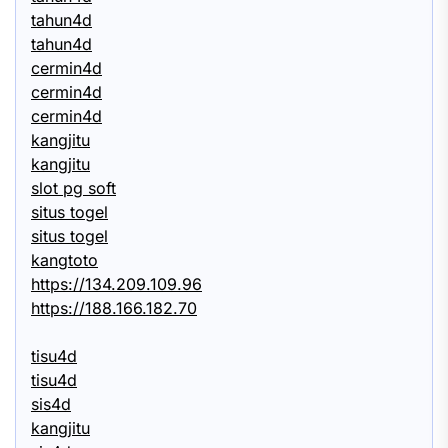
tahun4d
tahun4d
cermin4d
cermin4d
cermin4d
kangjitu
kangjitu
slot pg soft
situs togel
situs togel
kangtoto
https://134.209.109.96
https://188.166.182.70
tisu4d
tisu4d
sis4d
kangjitu