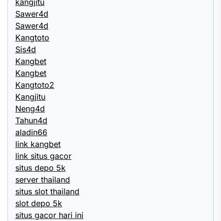
kangjitu
Sawer4d
Sawer4d
Kangtoto
Sis4d
Kangbet
Kangbet
Kangtoto2
Kangjitu
Neng4d
Tahun4d
aladin66
link kangbet
link situs gacor
situs depo 5k
server thailand
situs slot thailand
slot depo 5k
situs gacor hari ini