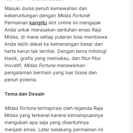
Masuki dunia penuh kemewahan dan
keberuntungan dengan
Midas Fortune
!
Permainan
kangjitu
slot online ini mengajak
Anda untuk merasakan sentuhan emas Raja
Midas, di mana setiap putaran bisa membawa
Anda lebih dekat ke kemenangan besar dan
harta karun tak ternilai. Dengan tema mitologi
klasik, grafis yang memukau, dan fitur-fitur
inovatif,
Midas Fortune
menawarkan
pengalaman bermain yang luar biasa dan
penuh potensi.
Tema dan Desain
Midas Fortune
terinspirasi oleh legenda Raja
Midas yang terkenal karena kemampuannya
mengubah apa saja yang disentuhnya
menjadi emas. Latar belakang permainan ini