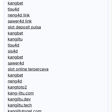
kangbet
tisu4d
neng4d link
sawer4d link
slot deposit pulsa
kangbet
kangjitu
tisu4d
sis4d
kangbet
sawer4d
slot online terpercaya
kangbet
neng4d
kangtoto2
kang-jitu.com
kangjitu.dev
kangjitu.tech
kangjitutogel.com