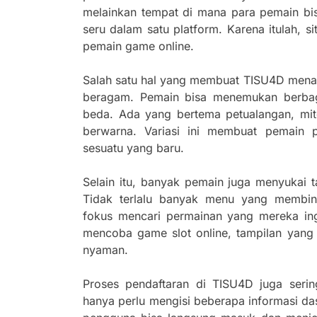
melainkan tempat di mana para pemain bi
seru dalam satu platform. Karena itulah, s
pemain game online.
Salah satu hal yang membuat TISU4D menar
beragam. Pemain bisa menemukan berbag
beda. Ada yang bertema petualangan, mito
berwarna. Variasi ini membuat pemain 
sesuatu yang baru.
Selain itu, banyak pemain juga menyukai 
Tidak terlalu banyak menu yang membin
fokus mencari permainan yang mereka ing
mencoba game slot online, tampilan yang s
nyaman.
Proses pendaftaran di TISU4D juga seri
hanya perlu mengisi beberapa informasi da