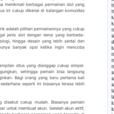
sa menikmati berbagai permainan slot yang
h
itus ini cukup dikenal di kalangan komunitas
h
k
k
ik adalah pilihan permainannya yang cukup
n
ai jenis slot dengan tema yang berbeda-
s
logi, hingga desain yang lebih santai dan
d
punya banyak opsi ketika ingin mencoba
k
n
n
tampilan situs yang dianggap cukup simpel.
n
gungkan, sehingga pemain bisa langsung
s
inkan. Bagi orang yang baru pertama kali
s
ederhana seperti ini biasanya terasa lebih
s
t
t
ng disebut cukup mudah. Biasanya pemain
k
sar untuk membuat akun. Setelah akun aktif,
k