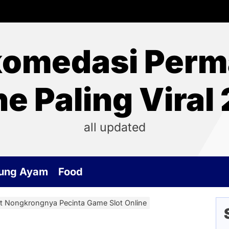
komedasi Perm
ne Paling Viral
all updated
ung Ayam
Food
at Nongkrongnya Pecinta Game Slot Online