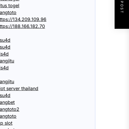
NEXT POST
itus togel
angtoto
ttps://134.209.109.96
ttps://188.166.182.70
isu4d
isu4d
is4d
angjitu
is4d
angjitu
lot server thailand
isu4d
angbet
angtoto2
angtoto
tp slot