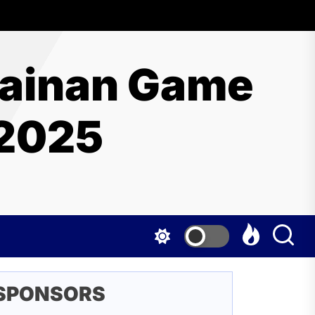
ainan Game
 2025
SPONSORS