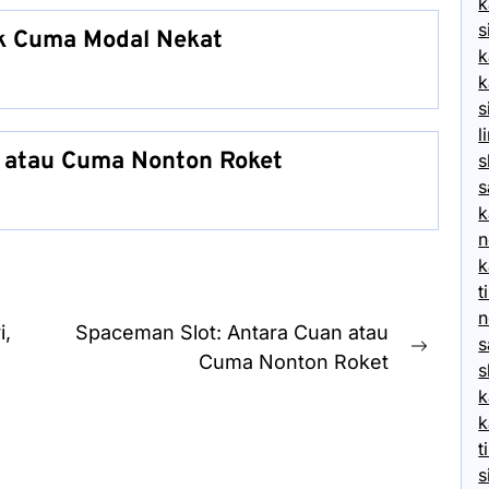
k
s
ak Cuma Modal Nekat
k
k
s
l
 atau Cuma Nonton Roket
s
s
k
n
k
t
n
i,
Spaceman Slot: Antara Cuan atau
s
Next
Cuma Nonton Roket
s
post:
k
k
t
s