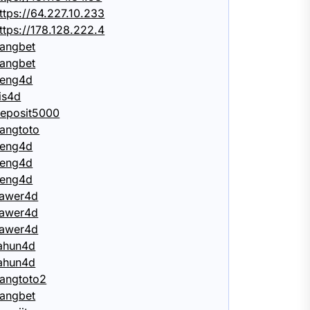
ttps://64.227.10.233
ttps://178.128.222.4
angbet
angbet
eng4d
is4d
eposit5000
angtoto
eng4d
eng4d
eng4d
awer4d
awer4d
awer4d
ahun4d
ahun4d
angtoto2
angbet