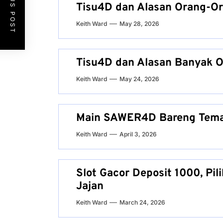
PREVIOUS POST
Tisu4D dan Alasan Orang-Ora
Keith Ward
May 28, 2026
Tisu4D dan Alasan Banyak O
Keith Ward
May 24, 2026
Main SAWER4D Bareng Teman
Keith Ward
April 3, 2026
Slot Gacor Deposit 1000, Pi
Jajan
Keith Ward
March 24, 2026