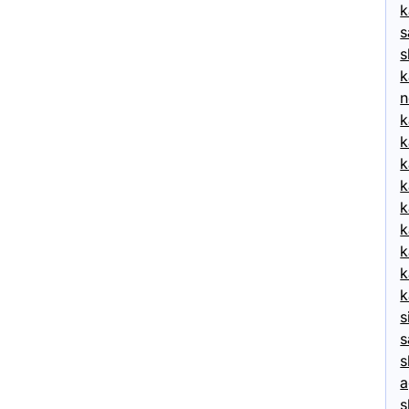
k
s
s
k
n
k
k
k
k
k
k
k
k
k
s
s
s
a
s