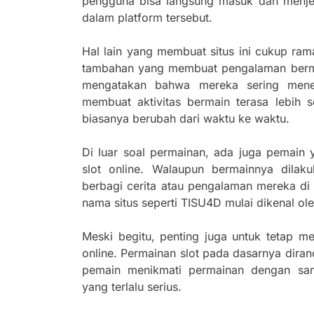
pengguna bisa langsung masuk dan menjel
dalam platform tersebut.
Hal lain yang membuat situs ini cukup ram
tambahan yang membuat pengalaman berma
mengatakan bahwa mereka sering mene
membuat aktivitas bermain terasa lebih ser
biasanya berubah dari waktu ke waktu.
Di luar soal permainan, ada juga pemain
slot online. Walaupun bermainnya dilak
berbagi cerita atau pengalaman mereka di 
nama situs seperti TISU4D mulai dikenal ol
Meski begitu, penting juga untuk tetap m
online. Permainan slot pada dasarnya diran
pemain menikmati permainan dengan san
yang terlalu serius.