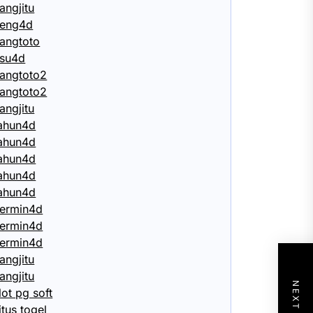
angjitu
eng4d
angtoto
isu4d
angtoto2
angtoto2
angjitu
ahun4d
ahun4d
ahun4d
ahun4d
ahun4d
ermin4d
ermin4d
ermin4d
angjitu
angjitu
lot pg soft
itus togel