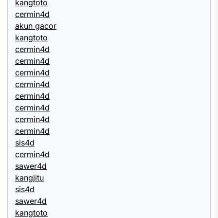
kangtoto
cermin4d
akun gacor
kangtoto
cermin4d
cermin4d
cermin4d
cermin4d
cermin4d
cermin4d
cermin4d
cermin4d
sis4d
cermin4d
sawer4d
kangjitu
sis4d
sawer4d
kangtoto