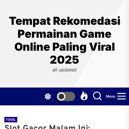
Skip
to
the
Tempat Rekomedasi
content
Permainan Game
Online Paling Viral
2025
all updated
Menu
TOGEL
Slot Gacor Malam Ini: