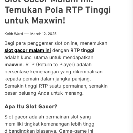
Temukan Pola RTP Tinggi
untuk Maxwin!
Keith Ward
March 12, 2025
Bagi para penggemar slot online, menemukan
slot gacor malam ini
dengan
RTP tinggi
adalah kunci utama untuk mendapatkan
maxwin
. RTP (Return to Player) adalah
persentase kemenangan yang dikembalikan
kepada pemain dalam jangka panjang.
Semakin tinggi RTP suatu permainan, semakin
besar peluang Anda untuk menang.
Apa Itu Slot Gacor?
Slot gacor adalah permainan slot yang
memiliki tingkat kemenangan lebih tinggi
dibandingkan biasanya. Game-game ini