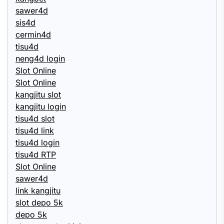
sawer4d
sis4d
cermin4d
tisu4d
neng4d login
Slot Online
Slot Online
kangjitu slot
kangjitu login
tisu4d slot
tisu4d link
tisu4d login
tisu4d RTP
Slot Online
sawer4d
link kangjitu
slot depo 5k
depo 5k