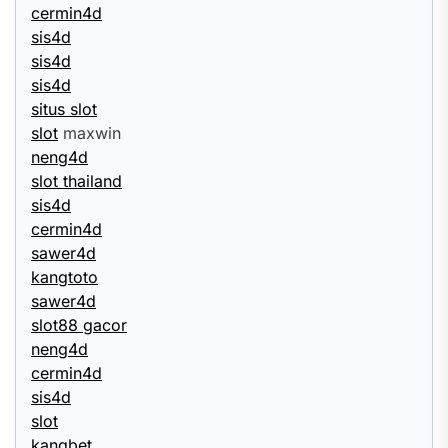
cermin4d
sis4d
sis4d
sis4d
situs slot
slot
maxwin
neng4d
slot thailand
sis4d
cermin4d
sawer4d
kangtoto
sawer4d
slot88 gacor
neng4d
cermin4d
sis4d
slot
kangbet