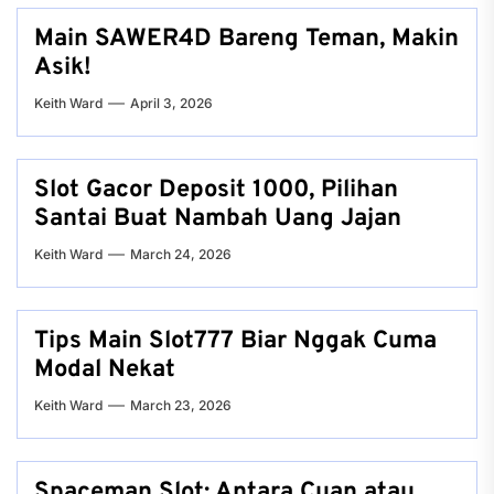
Main SAWER4D Bareng Teman, Makin
Asik!
Keith Ward
April 3, 2026
Slot Gacor Deposit 1000, Pilihan
Santai Buat Nambah Uang Jajan
Keith Ward
March 24, 2026
Tips Main Slot777 Biar Nggak Cuma
Modal Nekat
Keith Ward
March 23, 2026
Spaceman Slot: Antara Cuan atau