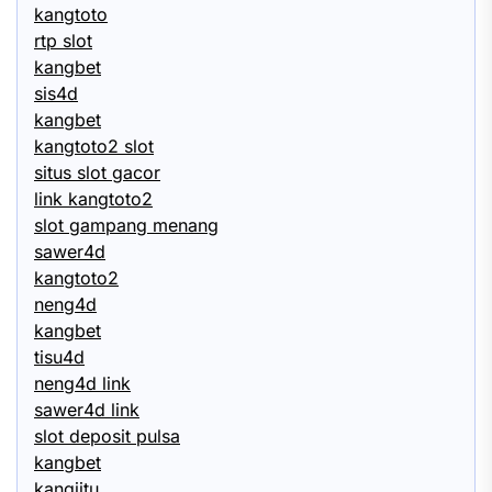
kangtoto
rtp slot
kangbet
sis4d
kangbet
kangtoto2 slot
situs slot gacor
link kangtoto2
slot gampang menang
sawer4d
kangtoto2
neng4d
kangbet
tisu4d
neng4d link
sawer4d link
slot deposit pulsa
kangbet
kangjitu