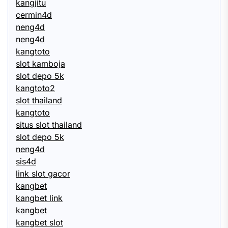
kangjitu
cermin4d
neng4d
neng4d
kangtoto
slot kamboja
slot depo 5k
kangtoto2
slot thailand
kangtoto
situs slot thailand
slot depo 5k
neng4d
sis4d
link slot gacor
kangbet
kangbet link
kangbet
kangbet slot