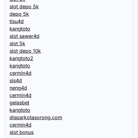
slot depo 5k
depo 5k
tisu4d
kangtoto
slot sawer4d
slot 5k
slot depo 10k
kangtoto2
kangtoto
cermin4d
sis4d
neng4d
cermin4d
gelasbet
kangtoto
disparkotasorong.com
cermin4d
slot bonus