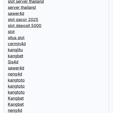
slot server thailand
server thailand
sawer4d
slot gacor 2025
slot deposit 5000
slot
situs slot
cermin4d
kangjitu
kangbet
Sis4d
sawer4d
neng4d
kangtoto
kangtoto
kangtoto
Kangbet
Kangbet
neng4d