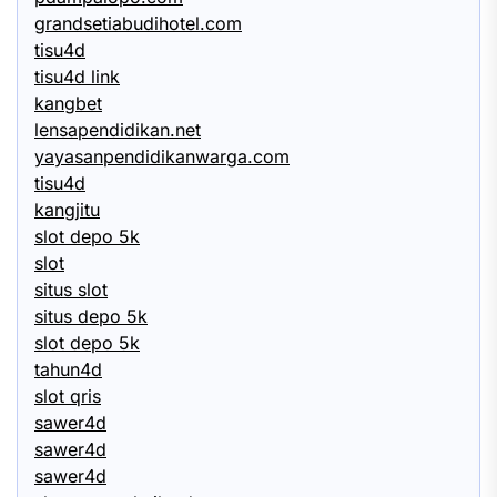
grandsetiabudihotel.com
tisu4d
tisu4d link
kangbet
lensapendidikan.net
yayasanpendidikanwarga.com
tisu4d
kangjitu
slot depo 5k
slot
situs slot
situs depo 5k
slot depo 5k
tahun4d
slot qris
sawer4d
sawer4d
sawer4d