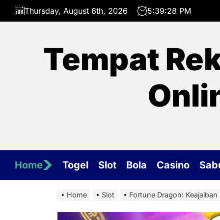
Skip
Thursday, August 6th, 2026
5:39:29 PM
to
the
content
Tempat Re
Onli
Home
Togel
Slot
Bola
Casino
Sab
Home
Slot
Fortune Dragon: Keajaiba