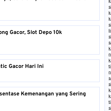
k
s
k
k
s
l
ng Gacor, Slot Depo 10k
s
s
k
n
k
ic Gacor Hari Ini
t
n
s
s
k
ersentase Kemenangan yang Sering
k
t
s