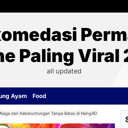
komedasi Perm
ne Paling Viral
all updated
ung Ayam
Food
n Naga dan Keberuntungan Tanpa Batas di Neng4D