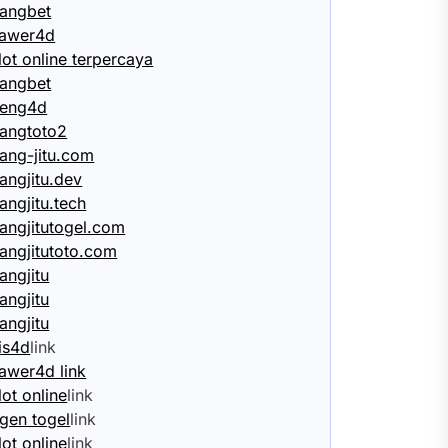
angbet
awer4d
lot online terpercaya
angbet
eng4d
angtoto2
ang-jitu.com
angjitu.dev
angjitu.tech
angjitutogel.com
angjitutoto.com
angjitu
angjitu
angjitu
is4d
link
awer4d link
lot online
link
gen togel
link
lot online
link