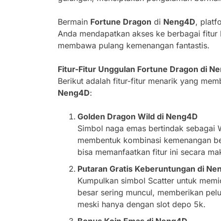
Bermain
Fortune Dragon
di
Neng4D
, plat
Anda mendapatkan akses ke berbagai fitur
membawa pulang kemenangan fantastis.
Fitur-Fitur Unggulan Fortune Dragon di N
Berikut adalah fitur-fitur menarik yang me
Neng4D
:
Golden Dragon Wild di Neng4D
Simbol naga emas bertindak sebagai W
membentuk kombinasi kemenangan be
bisa memanfaatkan fitur ini secara mak
Putaran Gratis Keberuntungan di N
Kumpulkan simbol Scatter untuk memicu
besar sering muncul, memberikan pel
meski hanya dengan slot depo 5k.
Bonus Koin Emas di Neng4D