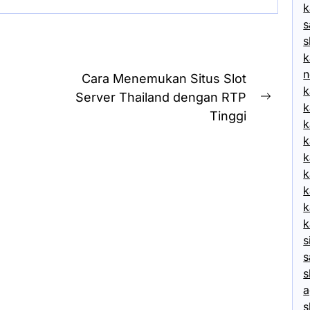
k
s
s
k
n
Cara Menemukan Situs Slot
k
Server Thailand dengan RTP
Next
k
Tinggi
post:
k
k
k
k
k
k
k
s
s
s
a
s