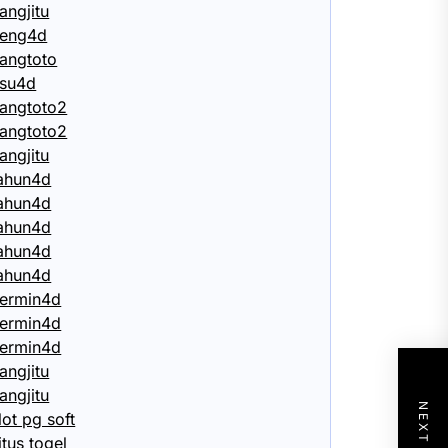
angjitu
eng4d
angtoto
isu4d
angtoto2
angtoto2
angjitu
ahun4d
ahun4d
ahun4d
ahun4d
ahun4d
ermin4d
ermin4d
ermin4d
angjitu
angjitu
lot pg soft
itus togel