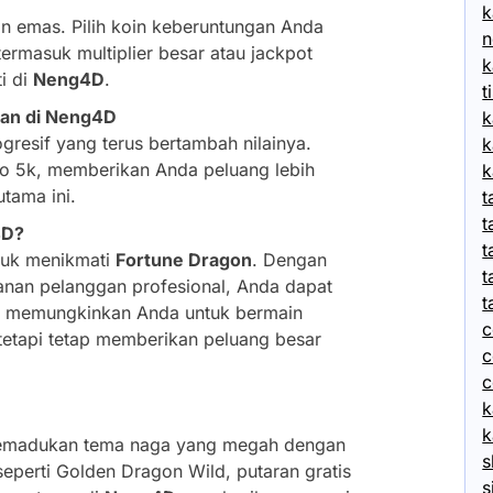
k
in emas. Pilih koin keberuntungan Anda
n
ermasuk multiplier besar atau jackpot
k
i di
Neng4D
.
t
gan di Neng4D
k
resif yang terus bertambah nilainya.
k
epo 5k, memberikan Anda peluang lebih
k
tama ini.
t
t
4D?
t
tuk menikmati
Fortune Dragon
. Dengan
t
anan pelanggan profesional, Anda dapat
t
memungkinkan Anda untuk bermain
c
 tetapi tetap memberikan peluang besar
c
c
k
k
emadukan tema naga yang megah dengan
s
eperti Golden Dragon Wild, putaran gratis
s