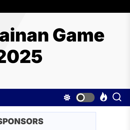
ainan Game
 2025
SPONSORS