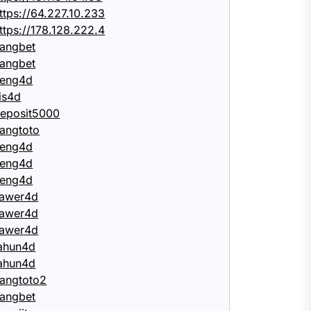
ttps://64.227.10.233
ttps://178.128.222.4
angbet
angbet
eng4d
is4d
eposit5000
angtoto
eng4d
eng4d
eng4d
awer4d
awer4d
awer4d
ahun4d
ahun4d
angtoto2
angbet