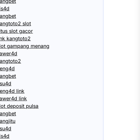
angbet
is4d
angbet
angtoto2 slot
itus slot gacor
ink kangtoto2
lot gampang menang
awer4d
angtoto2
eng4d
angbet
isu4d
eng4d link
awer4d link
lot deposit pulsa
angbet
angjitu
isu4d
is4d