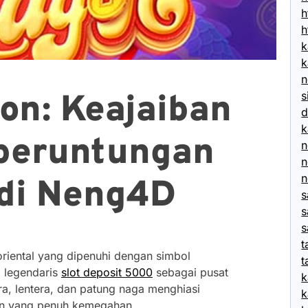
h
h
k
k
n
on: Keajaiban
s
d
k
beruntungan
n
n
n
 di Neng4D
s
s
s
t
iental yang dipenuhi dengan simbol
t
 legendaris
slot deposit 5000
sebagai pusat
k
ra, lentera, dan patung naga menghiasi
k
in yang penuh kemegahan.