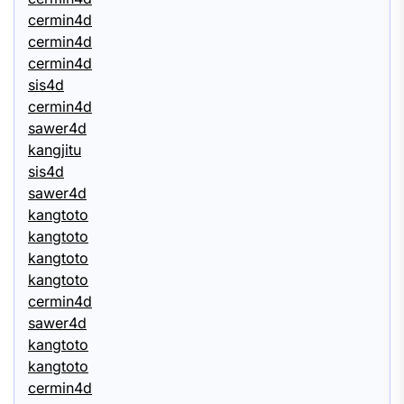
cermin4d
cermin4d
cermin4d
sis4d
cermin4d
sawer4d
kangjitu
sis4d
sawer4d
kangtoto
kangtoto
kangtoto
kangtoto
cermin4d
sawer4d
kangtoto
kangtoto
cermin4d