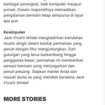
berbagai perangkat, baik komputer maupun
ponsel. Desain responsifnya memastikan
pengalaman bermain tetap sempurna di layar
apa pun.
Kesimpulan
Jack Frost’s Winter
menghadirkan keindahan
musim dingin dalam bentuk permainan yang
penuh dengan fitur menguntungkan. Dari
gulungan yang terus berkembang hingga
pengganda besar, permainan ini memberikan
sensasi bermain yang menyegarkan dan
penuh peluang. Siapkan mantel Anda dan
masuki dunia es yang memikat bersama
Jack
Frost’s Winter
!
MORE STORIES