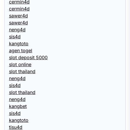
cermin4d
cermin4d
sawer4d
sawer4d
neng4d
sis4d
kangtoto
agen togel
slot deposit 5000
slot online
slot thailand
neng4d
sis4d
slot thailand
neng4d
kangbet
sis4d
kangtoto
tisu4d