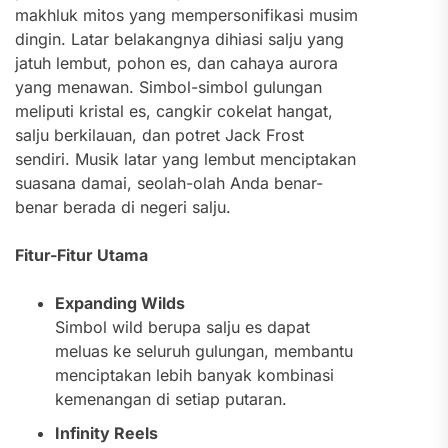
makhluk mitos yang mempersonifikasi musim
dingin. Latar belakangnya dihiasi salju yang
jatuh lembut, pohon es, dan cahaya aurora
yang menawan. Simbol-simbol gulungan
meliputi kristal es, cangkir cokelat hangat,
salju berkilauan, dan potret Jack Frost
sendiri. Musik latar yang lembut menciptakan
suasana damai, seolah-olah Anda benar-
benar berada di negeri salju.
Fitur-Fitur Utama
Expanding Wilds
Simbol wild berupa salju es dapat
meluas ke seluruh gulungan, membantu
menciptakan lebih banyak kombinasi
kemenangan di setiap putaran.
Infinity Reels