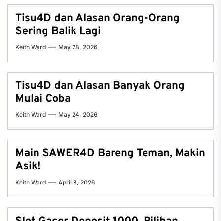
Tisu4D dan Alasan Orang-Orang
Sering Balik Lagi
Keith Ward
May 28, 2026
Tisu4D dan Alasan Banyak Orang
Mulai Coba
Keith Ward
May 24, 2026
Main SAWER4D Bareng Teman, Makin
Asik!
Keith Ward
April 3, 2026