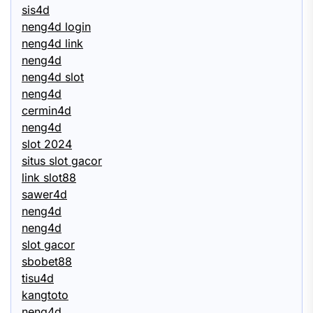
sis4d
neng4d login
neng4d link
neng4d
neng4d slot
neng4d
cermin4d
neng4d
slot 2024
situs slot gacor
link slot88
sawer4d
neng4d
neng4d
slot gacor
sbobet88
tisu4d
kangtoto
neng4d