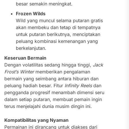
besar semakin meningkat.
Frozen Wilds
Wild yang muncul selama putaran gratis
akan membeku dan tetap di tempatnya
untuk putaran berikutnya, menciptakan
peluang kombinasi kemenangan yang
berkelanjutan.
Keseruan Bermain
Dengan volatilitas sedang hingga tinggi,
Jack
Frost’s Winter
memberikan pengalaman
bermain yang seimbang antara hiburan dan
peluang hadiah besar. Fitur
Infinity Reels
dan
pengganda progresif menambah dimensi seru
dalam setiap putaran, membuat pemain ingin
terus menjelajahi dunia musim dingin ini.
Kompatibilitas yang Nyaman
Permainan ini dirancang untuk diakses dari