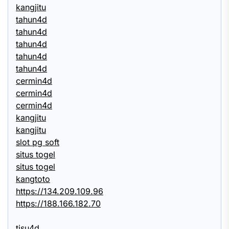
kangjitu
tahun4d
tahun4d
tahun4d
tahun4d
tahun4d
cermin4d
cermin4d
cermin4d
kangjitu
kangjitu
slot pg soft
situs togel
situs togel
kangtoto
https://134.209.109.96
https://188.166.182.70
tisu4d