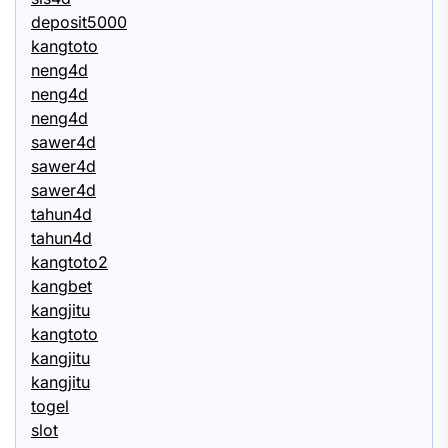
deposit5000
kangtoto
neng4d
neng4d
neng4d
sawer4d
sawer4d
sawer4d
tahun4d
tahun4d
kangtoto2
kangbet
kangjitu
kangtoto
kangjitu
kangjitu
togel
slot