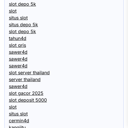
slot depo 5k
slot
situs slot
situs depo 5k
slot depo 5k
tahun4d
slot qris
sawer4d
sawer4d
sawer4d
slot server thailand
server thailand
sawer4d
slot gacor 2025
slot deposit 5000
slot
situs slot
cermin4d
kangjitu