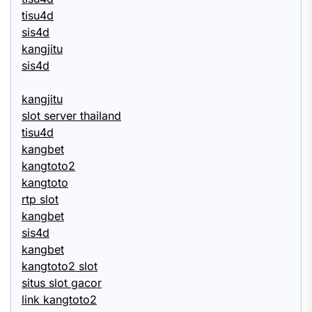
tisu4d
sis4d
kangjitu
sis4d
kangjitu
slot server thailand
tisu4d
kangbet
kangtoto2
kangtoto
rtp slot
kangbet
sis4d
kangbet
kangtoto2 slot
situs slot gacor
link kangtoto2