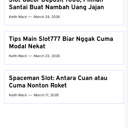
Slot Gacor Deposit 1000, Pilihan
Santai Buat Nambah Uang Jajan
Keith Ward
March 24, 2026
Tips Main Slot777 Biar Nggak Cuma
Modal Nekat
Keith Ward
March 23, 2026
Spaceman Slot: Antara Cuan atau
Cuma Nonton Roket
Keith Ward
March 17, 2026