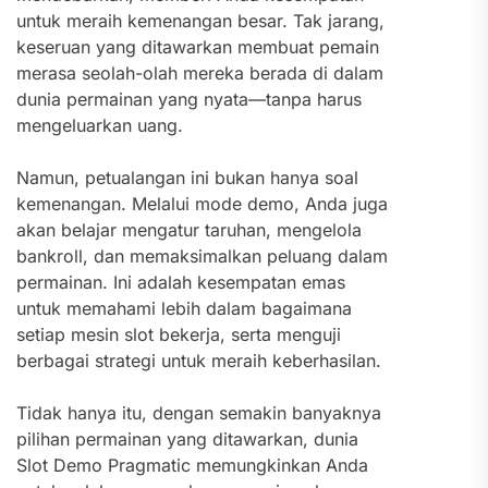
untuk meraih kemenangan besar. Tak jarang,
keseruan yang ditawarkan membuat pemain
merasa seolah-olah mereka berada di dalam
dunia permainan yang nyata—tanpa harus
mengeluarkan uang.
Namun, petualangan ini bukan hanya soal
kemenangan. Melalui mode demo, Anda juga
akan belajar mengatur taruhan, mengelola
bankroll, dan memaksimalkan peluang dalam
permainan. Ini adalah kesempatan emas
untuk memahami lebih dalam bagaimana
setiap mesin slot bekerja, serta menguji
berbagai strategi untuk meraih keberhasilan.
Tidak hanya itu, dengan semakin banyaknya
pilihan permainan yang ditawarkan, dunia
Slot Demo Pragmatic memungkinkan Anda