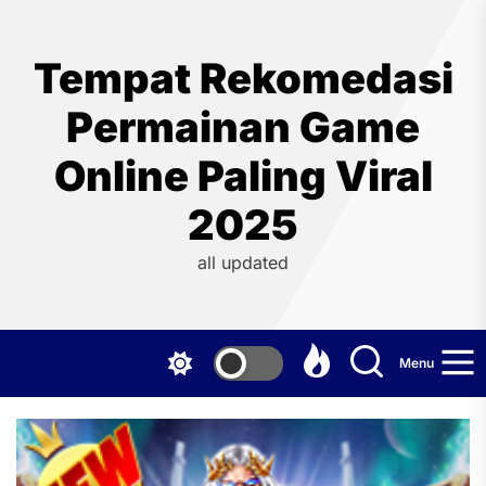
Skip
to
the
Tempat Rekomedasi
content
Permainan Game
Online Paling Viral
2025
all updated
Menu