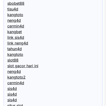
sbobet88
tisu4d
kangtoto
neng4d
cermin4d
kangbet
link sis4d
link neng4d
tahun4d
kangtoto
slot88
slot gacor hari ini
neng4d
kangtoto2
cermin4d
sis4d
sis4d
sis4d
situs slot