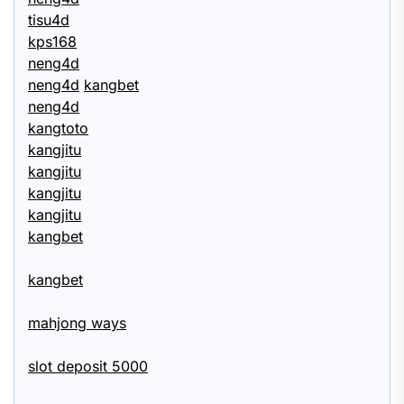
tisu4d
kps168
neng4d
neng4d
kangbet
neng4d
kangtoto
kangjitu
kangjitu
kangjitu
kangjitu
kangbet
kangbet
mahjong ways
slot deposit 5000