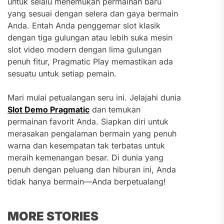
untuk selalu menemukan permainan baru
yang sesuai dengan selera dan gaya bermain
Anda. Entah Anda penggemar slot klasik
dengan tiga gulungan atau lebih suka mesin
slot video modern dengan lima gulungan
penuh fitur, Pragmatic Play memastikan ada
sesuatu untuk setiap pemain.
Mari mulai petualangan seru ini. Jelajahi dunia
Slot Demo Pragmatic
dan temukan
permainan favorit Anda. Siapkan diri untuk
merasakan pengalaman bermain yang penuh
warna dan kesempatan tak terbatas untuk
meraih kemenangan besar. Di dunia yang
penuh dengan peluang dan hiburan ini, Anda
tidak hanya bermain—Anda berpetualang!
MORE STORIES