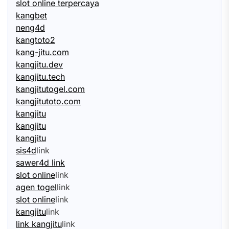
slot online terpercaya
kangbet
neng4d
kangtoto2
kang-jitu.com
kangjitu.dev
kangjitu.tech
kangjitutogel.com
kangjitutoto.com
kangjitu
kangjitu
kangjitu
sis4d
link
sawer4d link
slot online
link
agen togel
link
slot online
link
kangjitu
link
link kangjitu
link