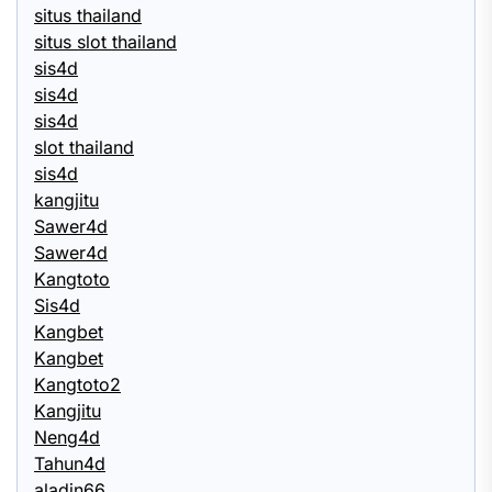
situs thailand
situs slot thailand
sis4d
sis4d
sis4d
slot thailand
sis4d
kangjitu
Sawer4d
Sawer4d
Kangtoto
Sis4d
Kangbet
Kangbet
Kangtoto2
Kangjitu
Neng4d
Tahun4d
aladin66