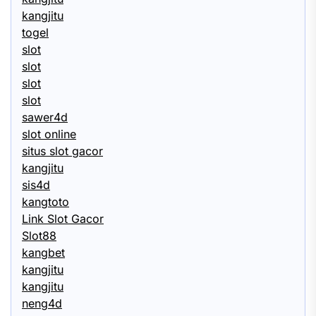
kangjitu
togel
slot
slot
slot
slot
sawer4d
slot online
situs slot gacor
kangjitu
sis4d
kangtoto
Link Slot Gacor
Slot88
kangbet
kangjitu
kangjitu
neng4d