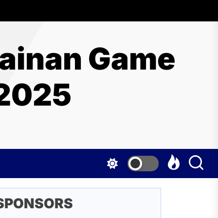
ainan Game
 2025
SPONSORS