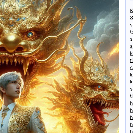
S
s
t
s
s
k
t
s
k
k
s
t
h
h
h
h
h