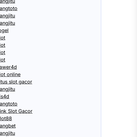
angjitu
angtoto
angjitu
angjitu
ogel
lot
lot
lot
lot
awer4d
lot online
itus slot gacor
angjitu
is4d
angtoto
ink Slot Gacor
lot88
angbet
angjitu