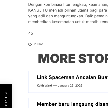
Dengan kombinasi fitur lengkap, keamanan,
KANGJITU menjadi pilihan utama bagi para 
yang adil dan menguntungkan. Baik pemain
memberikan kesempatan untuk meraih keme
4o
In
Slot
MORE STO
Link Spaceman Andalan Bua
Keith Ward
January 26, 2026
Member baru langsung disa