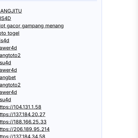
KANGJITU
IS4D
lot gacor gampang menang
oto togel
is4d
awer4d
angtoto2
isu4d
awer4d
angbet
angtoto2
awer4d
isu4d
ttps://104.131.1.58
ttps://137.184.20.27
ttps://188.166.25.33
ttps://206.189.95.214
ttps://137.184.34.58