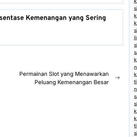
k
s
k
ersentase Kemenangan yang Sering
k
s
l
s
s
k
n
Permainan Slot yang Menawarkan
k
Next
t
Peluang Kemenangan Besar
n
post:
s
s
k
k
t
s