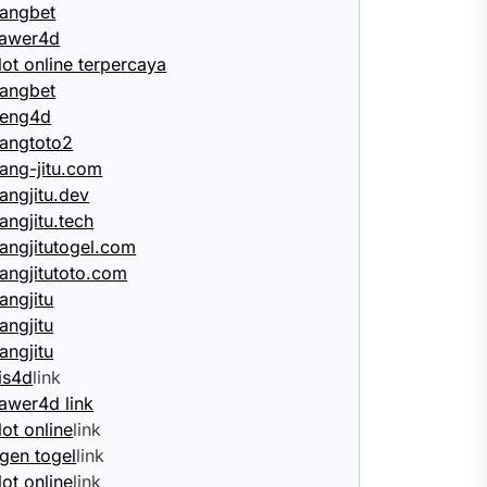
angbet
awer4d
lot online terpercaya
angbet
eng4d
angtoto2
ang-jitu.com
angjitu.dev
angjitu.tech
angjitutogel.com
angjitutoto.com
angjitu
angjitu
angjitu
is4d
link
awer4d link
lot online
link
gen togel
link
lot online
link