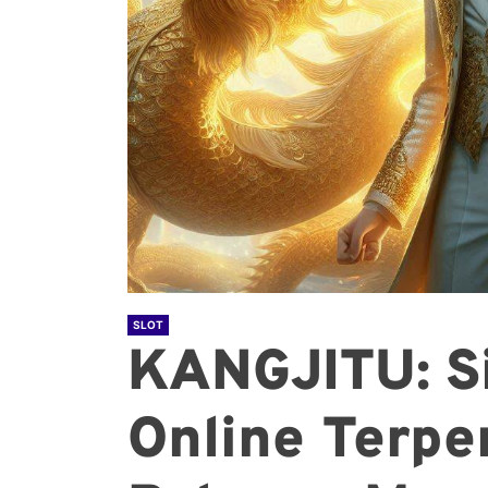
SLOT
KANGJITU: Si
Online Terpe