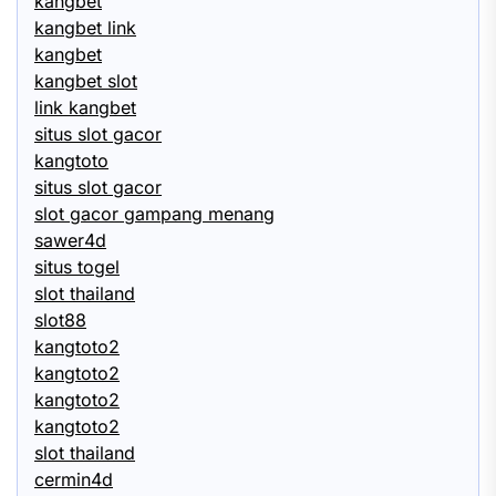
kangbet
kangbet link
kangbet
kangbet slot
link kangbet
situs slot gacor
kangtoto
situs slot gacor
slot gacor gampang menang
sawer4d
situs togel
slot thailand
slot88
kangtoto2
kangtoto2
kangtoto2
kangtoto2
slot thailand
cermin4d