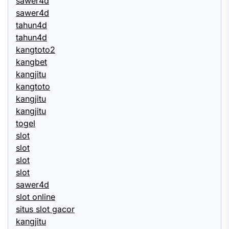
sawer4d
sawer4d
tahun4d
tahun4d
kangtoto2
kangbet
kangjitu
kangtoto
kangjitu
kangjitu
togel
slot
slot
slot
slot
sawer4d
slot online
situs slot gacor
kangjitu