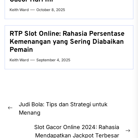
Keith Ward
October 8, 2025
RTP Slot Online: Rahasia Persentase
Kemenangan yang Sering Diabaikan
Pemain
Keith Ward
September 4, 2025
Post
Judi Bola: Tips dan Strategi untuk
navigation
Previous
Menang
post:
Slot Gacor Online 2024: Rahasia
Ne
Mendapatkan Jackpot Terbesar