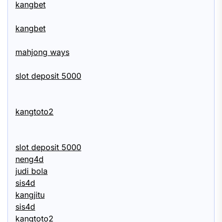
kangbet
kangbet
mahjong ways
slot deposit 5000
kangtoto2
slot deposit 5000
neng4d
judi bola
sis4d
kangjitu
sis4d
kangtoto2