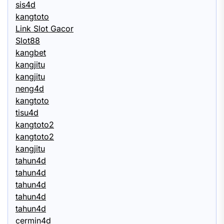
sis4d
kangtoto
Link Slot Gacor
Slot88
kangbet
kangjitu
kangjitu
neng4d
kangtoto
tisu4d
kangtoto2
kangtoto2
kangjitu
tahun4d
tahun4d
tahun4d
tahun4d
tahun4d
cermin4d