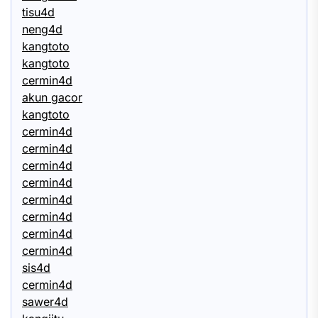
tisu4d
neng4d
kangtoto
kangtoto
cermin4d
akun gacor
kangtoto
cermin4d
cermin4d
cermin4d
cermin4d
cermin4d
cermin4d
cermin4d
cermin4d
sis4d
cermin4d
sawer4d