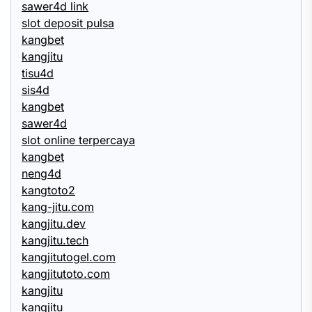
sawer4d link
slot deposit pulsa
kangbet
kangjitu
tisu4d
sis4d
kangbet
sawer4d
slot online terpercaya
kangbet
neng4d
kangtoto2
kang-jitu.com
kangjitu.dev
kangjitu.tech
kangjitutogel.com
kangjitutoto.com
kangjitu
kangjitu