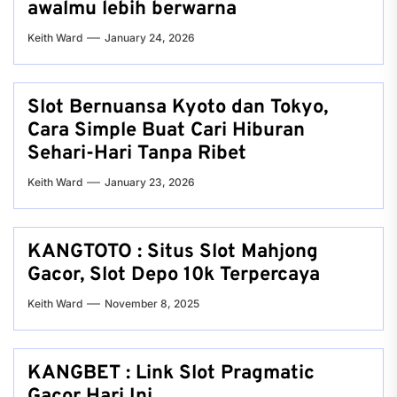
awalmu lebih berwarna
Keith Ward
January 24, 2026
Slot Bernuansa Kyoto dan Tokyo,
Cara Simple Buat Cari Hiburan
Sehari-Hari Tanpa Ribet
Keith Ward
January 23, 2026
KANGTOTO : Situs Slot Mahjong
Gacor, Slot Depo 10k Terpercaya
Keith Ward
November 8, 2025
KANGBET : Link Slot Pragmatic
Gacor Hari Ini