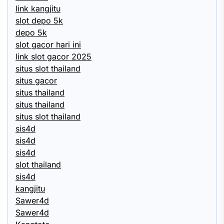
link kangjitu
slot depo 5k
depo 5k
slot gacor hari ini
link slot gacor 2025
situs slot thailand
situs gacor
situs thailand
situs thailand
situs slot thailand
sis4d
sis4d
sis4d
slot thailand
sis4d
kangjitu
Sawer4d
Sawer4d