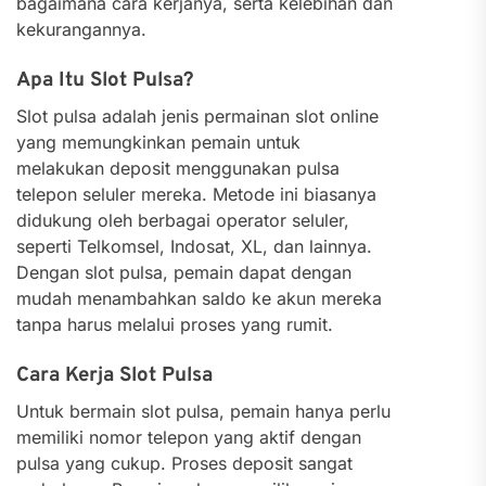
bagaimana cara kerjanya, serta kelebihan dan
kekurangannya.
Apa Itu Slot Pulsa?
Slot pulsa adalah jenis permainan slot online
yang memungkinkan pemain untuk
melakukan deposit menggunakan pulsa
telepon seluler mereka. Metode ini biasanya
didukung oleh berbagai operator seluler,
seperti Telkomsel, Indosat, XL, dan lainnya.
Dengan slot pulsa, pemain dapat dengan
mudah menambahkan saldo ke akun mereka
tanpa harus melalui proses yang rumit.
Cara Kerja Slot Pulsa
Untuk bermain slot pulsa, pemain hanya perlu
memiliki nomor telepon yang aktif dengan
pulsa yang cukup. Proses deposit sangat