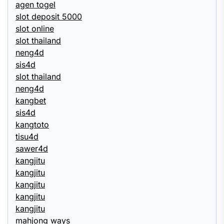
agen togel
slot deposit 5000
slot online
slot thailand
neng4d
sis4d
slot thailand
neng4d
kangbet
sis4d
kangtoto
tisu4d
sawer4d
kangjitu
kangjitu
kangjitu
kangjitu
kangjitu
mahjong ways