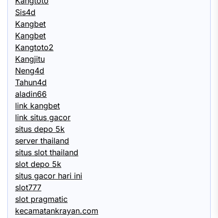
Kangtoto
Sis4d
Kangbet
Kangbet
Kangtoto2
Kangjitu
Neng4d
Tahun4d
aladin66
link kangbet
link situs gacor
situs depo 5k
server thailand
situs slot thailand
slot depo 5k
situs gacor hari ini
slot777
slot pragmatic
kecamatankrayan.com